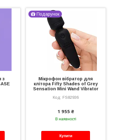
Подарунок
 з
Мікрофон вібратор для
BASE
клітора Fifty Shades of Grey
Sensation Mini Wand Vibrator
FS82936
1 955 ₴
В наявності
Купити