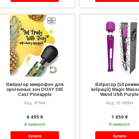
Вибратор микрофон для
Вібратор (10 режи
эрогенных зон DOXY DIE
вібрації) Magic Mass
Cast Pineapple
Wand USB Purple
97944
22-00004
8 495 ₴
1 850 ₴
В наявності
В наявності
Купити
Купити