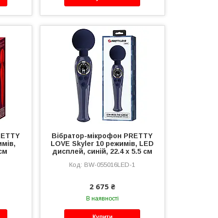
RETTY
Вібратор-мікрофон PRETTY
имів,
LOVE Skyler 10 режимів, LED
 см
дисплей, синій, 22.4 х 5.5 см
BW-055016LED-1
2 675 ₴
В наявності
Купити