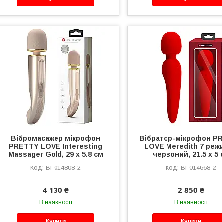
Вібромасажер мікрофон
Вібратор-мікрофон P
PRETTY LOVE Interesting
LOVE Meredith 7 реж
Massager Gold, 29 х 5.8 см
червоний, 21.5 х 5
BI-014808-2
BI-014668-2
4 130 ₴
2 850 ₴
В наявності
В наявності
Купити
Купити