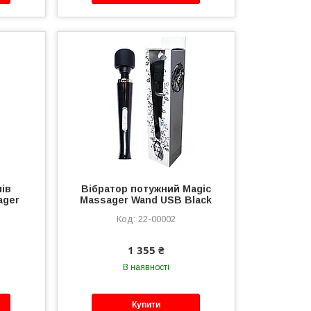
мів
Вібратор потужний Magic
ager
Massager Wand USB Black
22-00002
1 355 ₴
В наявності
Купити