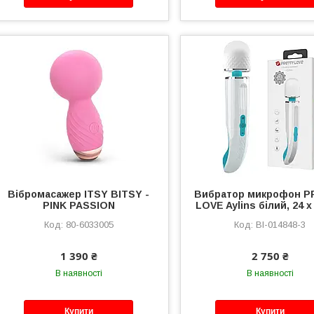
Вібромасажер ITSY BITSY -
Вибратор микрофон 
PINK PASSION
LOVE Aylins білий, 24 х
80-6033005
BI-014848-3
1 390 ₴
2 750 ₴
В наявності
В наявності
Купити
Купити