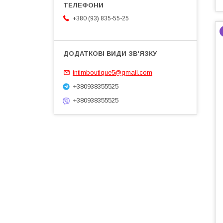
+380 (93) 835-55-25
intimboutique5@gmail.com
+380938355525
+380938355525