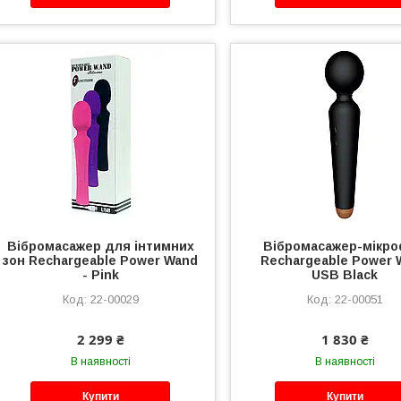
Вібромасажер для інтимних
Вібромасажер-мікр
зон Rechargeable Power Wand
Rechargeable Power 
- Pink
USB Black
22-00029
22-00051
2 299 ₴
1 830 ₴
В наявності
В наявності
Купити
Купити