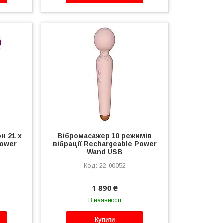
н 21 х
Вібромасажер 10 режимів
Power
вібрації Rechargeable Power
Wand USB
22-00052
1 890 ₴
В наявності
Купити