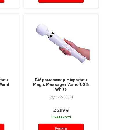
офон
Вібромасажер мікрофон
Wand
Magic Massager Wand USB
White
22-00001
2 299 ₴
В наявності
Купити