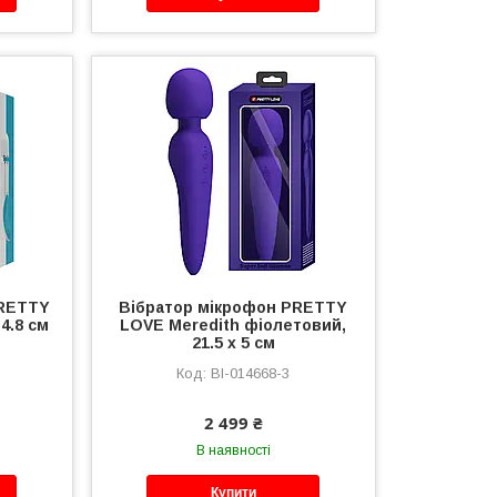
PRETTY
Вібратор мікрофон PRETTY
 4.8 см
LOVE Meredith фіолетовий,
21.5 х 5 см
BI-014668-3
2 499 ₴
В наявності
Купити