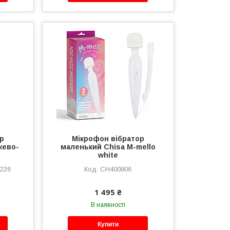
р
Мікрофон вібратор
жево-
маленький Chisa M-mello
white
3226
CH400806
1 495 ₴
В наявності
Купити