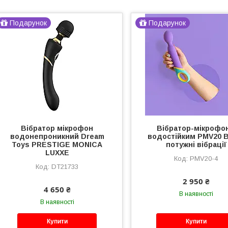
Подарунок
Подарунок
Вібратор мікрофон
Вібратор-мікрофон
водонепроникний Dream
водостійким PMV20 
Toys PRESTIGE MONICA
потужні вібрації
LUXXE
PMV20-4
DT21733
2 950 ₴
4 650 ₴
В наявності
В наявності
Купити
Купити