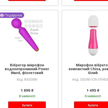
Подарунок
Вібратор мікрофон
Мікрофон вібрато
водонепроникний Power
компактний Chisa, ро
Wand, фіолетовий
білий
BS22050
132260 /CN-37041
1 890 ₴
1 495 ₴
В наявності
В наявності
Купити
Купити