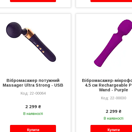
Вібромасажер потужний
Вібромасажер-мікрофо
Massager Ultra Strong - USB
4.5 см Rechargeable 
Wand - Purple
22-00064
22-00030
2 299 ₴
2 299 ₴
В наявності
В наявності
Купити
Купити