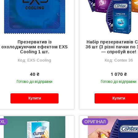
Презерватив із
Набір презервативів 
охолоджуючим ефектом EXS
36 шт (3 різні пачки по 
Cooling 1 шт.
— спробуй все!
EXS Cooling
Contex 36
40 ₴
1 070 ₴
Готово до відправки
Готово до відправки
Купити
Купити
XL
ОРИГІНАЛ