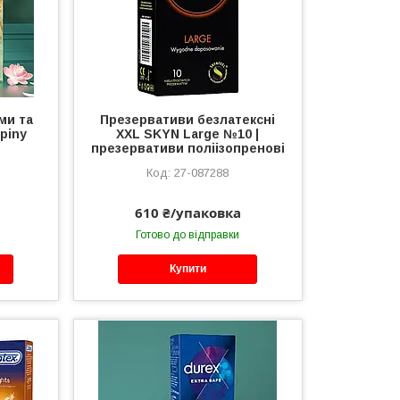
ми та
Презервативи безлатексні
piny
XXL SKYN Large №10 |
презервативи поліізопренові
27-087288
610 ₴/упаковка
Готово до відправки
Купити