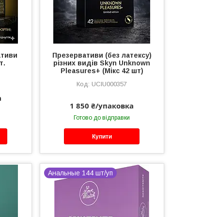
ативи
Презервативи (без латексу)
т.
різних видів Skyn ​​Unknown
Pleasures+ (Мікс 42 шт)
UCIU000357
а
1 850 ₴/упаковка
Готово до відправки
Купити
Анальные 144 шт/уп