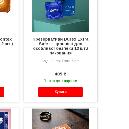
Contex
Презервативи Durex Extra
12 шт.)
Safe — щільніші для
особливої безпеки 12 шт./
паковання
Durex Extra Safe
405 ₴
Готово до відправки
Купити