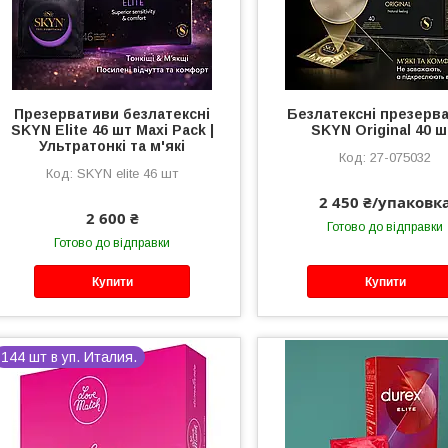
Презервативи безлатексні
Безлатексні презерв
SKYN Elite 46 шт Maxi Pack |
SKYN Original 40 ш
Ультратонкі та м'які
27-075032
SKYN elite 46 шт
2 450 ₴/упаковк
2 600 ₴
Готово до відправки
Готово до відправки
Купити
Купити
144 шт в уп. Италия.