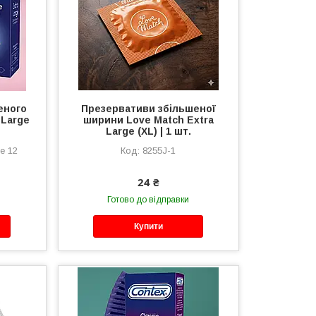
еного
Презервативи збільшеної
 Large
ширини Love Match Extra
Large (XL) | 1 шт.
e 12
8255J-1
24 ₴
Готово до відправки
Купити