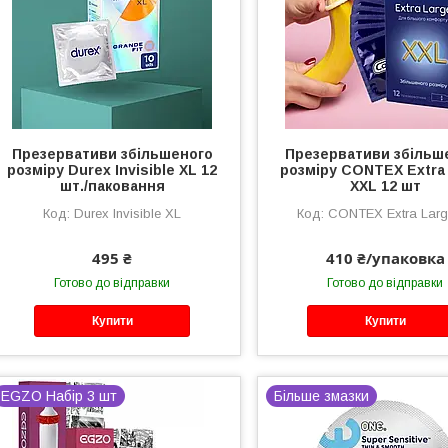
Презервативи збільшеного
Презервативи збільш
розміру Durex Invisible XL 12
розміру CONTEX Extra
шт./паковання
XXL 12 шт
Durex Invisible XL
CONTEX Extra Larg
495 ₴
410 ₴/упаковка
Готово до відправки
Готово до відправки
Купити
Купити
EGZO Набір 3 шт
Більше змазки