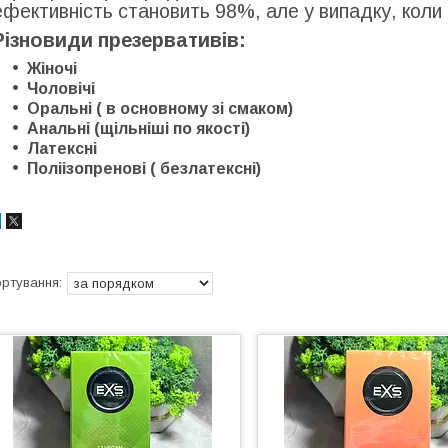
ефективність становить 98%, але у випадку, коли
Різновиди презервативів:
Жіночі
Чоловічі
Оральні ( в основному зі смаком)
Анальні (щільніші по якості)
Латексні
Поліізопренові ( безлатексні)