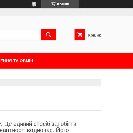
Кошик
Кошик
ЕННЯ ТА ОБМІН
у. Це єдиний спосіб запобігти
агітності водночас. Його