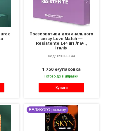
Durex
Презервативи для анального
ка
сексу Love Match —
Resistente 144 шт./пач.,
Італія
6503J-144
1 750 ₴/упаковка
Готово до відправки
Купити
ВЕЛИКОГО розміру