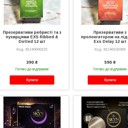
Презервативи ребристі та з
Презервативи з
пухирцями EXS Ribbed &
пролонгатором на лід
Dotted 12 шт
Exs Delay 12 шт
81240000233
81240102069
390 ₴
590 ₴
Готово до відправки
Готово до відправки
Купити
Купити