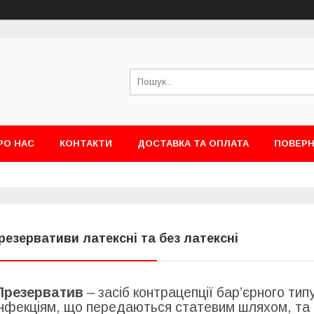
РО НАС
КОНТАКТИ
ДОСТАВКА ТА ОПЛАТА
ПОВЕРН
резервативи латексні та без латексні
Презерватив
– засіб контрацепції бар’єрного тип
інфекціям, що передаються статевим шляхом, та в