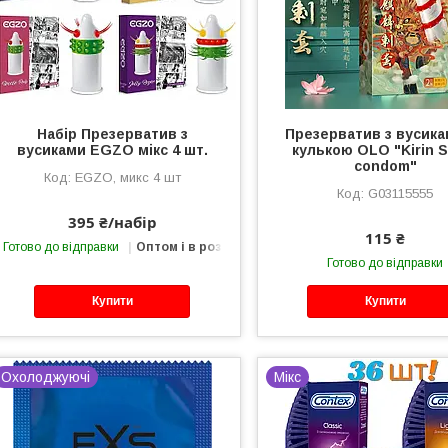
Набір Презерватив з
Презерватив з вусика
вусиками EGZO мікс 4 шт.
кулькою OLO "Kirin S
condom"
EGZO, микс 4 шт
G03115555
395 ₴/набір
115 ₴
Готово до відправки
Оптом і в роздріб
Готово до відправки
Купити
Купити
Охолоджуючі
Мікс