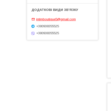
intimboutique5@gmail.com
+380938355525
+380938355525