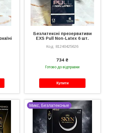
Безлатексні презервативи
окаїні
EXS Pull Non-Latex 6 шт.
81240425626
734 ₴
Готово до відправки
Купити
Микс, Безлатексные