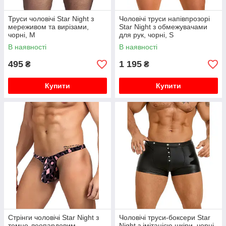
Труси чоловічі Star Night з
Чоловічі труси напівпрозорі
мереживом та вирізами,
Star Night з обмежувачами
чорні, M
для рук, чорні, S
В наявності
В наявності
495
1 195
₴
₴
Купити
Купити
Стрінги чоловічі Star Night з
Чоловічі труси-боксери Star
темно-леопардовим
Night з імітацією шкіри, чорні,