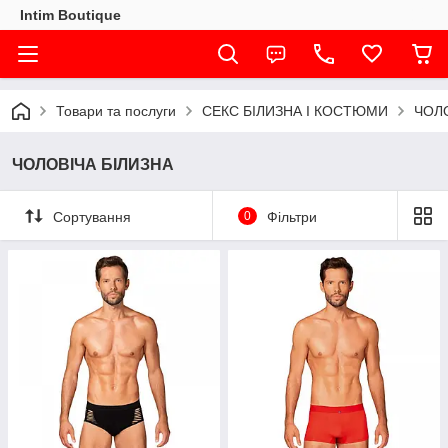
Intim Boutique
Товари та послуги
СЕКС БІЛИЗНА І КОСТЮМИ
ЧОЛО
ЧОЛОВІЧА БІЛИЗНА
Сортування
0
Фільтри