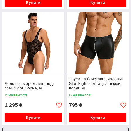
Купити
Купити
Труси на блискавці, чоловічі
Чоловіче мереживне боді
Star Night з імітацією шкіри,
Star Night, чорне, М
чорні, M
В наявності
В наявності
1 295
795
₴
₴
Купити
Купити