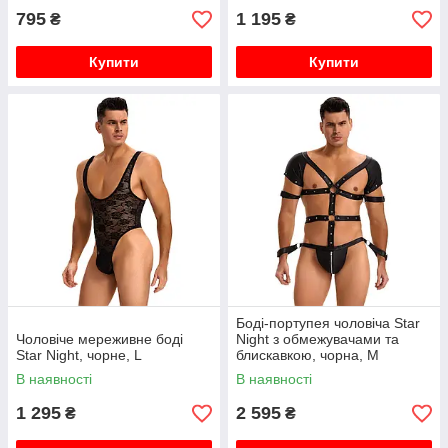
795
1 195
₴
₴
Купити
Купити
Боді-портупея чоловіча Star
Чоловіче мереживне боді
Night з обмежувачами та
Star Night, чорне, L
блискавкою, чорна, M
В наявності
В наявності
1 295
2 595
₴
₴