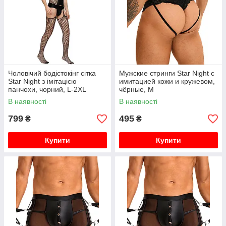
Чоловічий бодістокінг сітка
Мужские стринги Star Night с
Star Night з імітацією
имитацией кожи и кружевом,
панчохи, чорний, L-2XL
чёрные, M
В наявності
В наявності
799
495
₴
₴
Купити
Купити