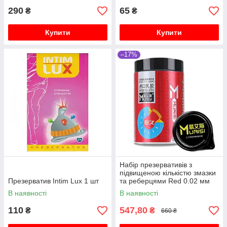
290
65
₴
₴
Купити
Купити
–17%
Набір презервативів з
підвищеною кількістю змазки
Презерватив Intim Lux 1 шт
та реберцями Red 0.02 мм
12 шт
В наявності
В наявності
110
547,80
₴
₴
660 ₴