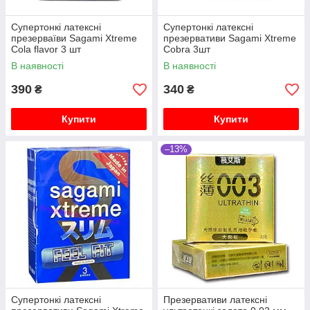
Супертонкі латексні
Супертонкі латексні
презерваїви Sagami Xtreme
презервативи Sagami Xtreme
Cola flavor 3 шт
Cobra 3шт
В наявності
В наявності
390
340
₴
₴
Купити
Купити
–13%
Супертонкі латексні
Презервативи латексні