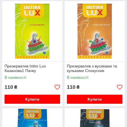
Презерватив Intim Lux
Презерватив з вусиками та
Казанова1 Пачку
кульками Спокусник
В наявності
В наявності
110
110
₴
₴
Купити
Купити