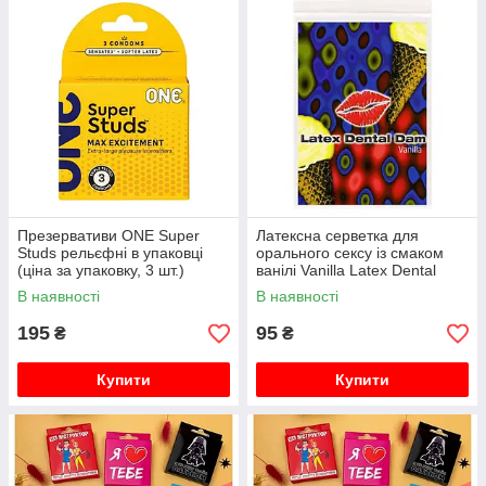
Презервативи ONE Super
Латексна серветка для
Studs рельєфні в упаковці
орального сексу із смаком
(ціна за упаковку, 3 шт.)
ванілі Vanilla Latex Dental
Dams 1 шт
В наявності
В наявності
195
95
₴
₴
Купити
Купити