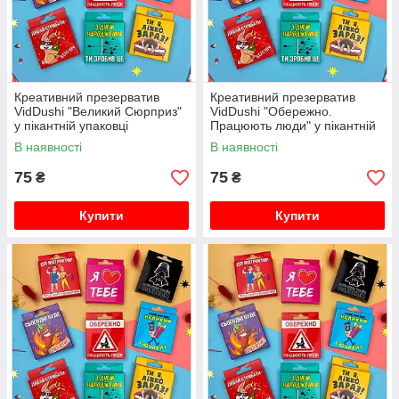
Креативний презерватив
Креативний презерватив
VidDushi "Великий Сюрприз"
VidDushi "Обережно.
у пікантній упаковці
Працюють люди" у пікантній
упаковці
В наявності
В наявності
75
75
₴
₴
Купити
Купити