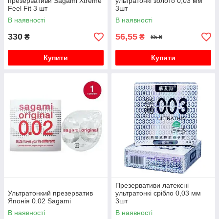
презервативи Sagami Xtreme
ультратонкі золото 0,03 мм
Feel Fit 3 шт
3шт
В наявності
В наявності
330
56,55
₴
₴
65 ₴
Купити
Купити
Презервативи латексні
Ультратонкий презерватив
ультратонкі срібло 0,03 мм
Японія 0.02 Sagami
3шт
В наявності
В наявності