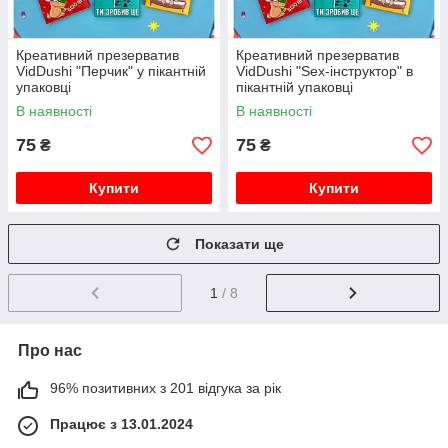
Креативний презерватив
Креативний презерватив
VidDushi "Перчик" у пікантній
VidDushi "Sex-інструктор" в
упаковці
пікантній упаковці
В наявності
В наявності
75
75
₴
₴
Купити
Купити
Показати ще
1
/ 8
Про нас
96% позитивних з 201 відгука за рік
Працює з 13.01.2024