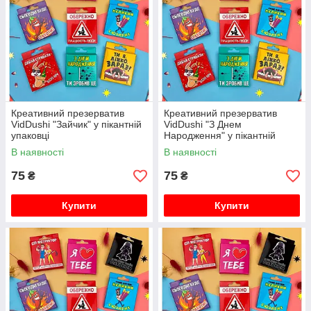
Креативний презерватив
Креативний презерватив
VidDushi "Зайчик" у пікантній
VidDushi "З Днем
упаковці
Народження" у пікантній
упаковці
В наявності
В наявності
75
75
₴
₴
Купити
Купити