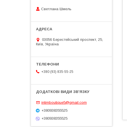
Светлана Шмель
03056 Берестейський проспект, 25,
Київ, Україна
+380 (93) 835-55-25
intimboutique5@gmail.com
+380938355525
+380938355525