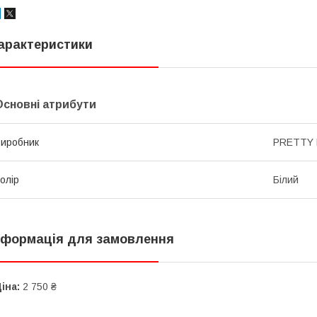
арактеристики
Основні атрибути
иробник
PRETTY 
олір
Білий
нформація для замовлення
іна:
2 750 ₴