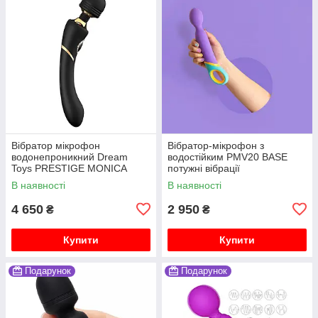
Вібратор мікрофон
Вібратор-мікрофон з
водонепроникний Dream
водостійким PMV20 BASE
Toys PRESTIGE MONICA
потужні вібрації
LUXXE
В наявності
В наявності
4 650
2 950
₴
₴
Купити
Купити
Подарунок
Подарунок