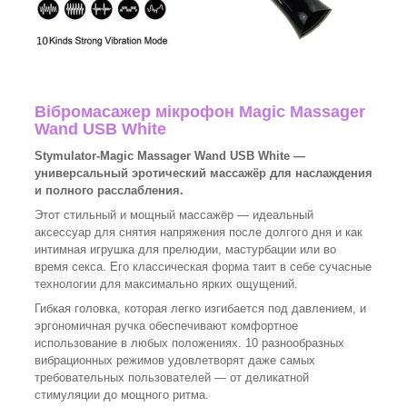
Вібромасажер мікрофон Magic Massager
Wand USB White
Stymulator-Magic Massager Wand USB White —
универсальный эротический массажёр для наслаждения
и полного расслабления.
Этот стильный и мощный массажёр — идеальный
аксессуар для снятия напряжения после долгого дня и как
интимная игрушка для прелюдии, мастурбации или во
время секса. Его классическая форма таит в себе сучасные
технологии для максимально ярких ощущений.
Гибкая головка, которая легко изгибается под давлением, и
эргономичная ручка обеспечивают комфортное
использование в любых положениях. 10 разнообразных
вибрационных режимов удовлетворят даже самых
требовательных пользователей — от деликатной
стимуляции до мощного ритма.