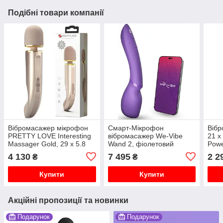
Подібні товари компанії
Вібромасажер мікрофон
Смарт-Мікрофон
Віб
PRETTY LOVE Interesting
вібромасажер We-Vibe
21 х
Massager Gold, 29 х 5.8
Wand 2, фіолетовий
Powe
см
4 130
7 495
2 2
₴
₴
Купити
Купити
Акційні пропозиції та новинки
Подарунок
Подарунок