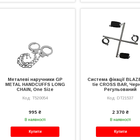
Металеві наручники GP
Система фікації BLA
METAL HANDCUFFS LONG
tie CROSS BAR, Чер
CHAIN, One Size
Регульований
T520054
DT21537
995 ₴
2 370 ₴
В наявності
В наявності
Купити
Купити