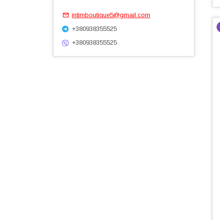
intimboutique5@gmail.com
+380938355525
+380938355525