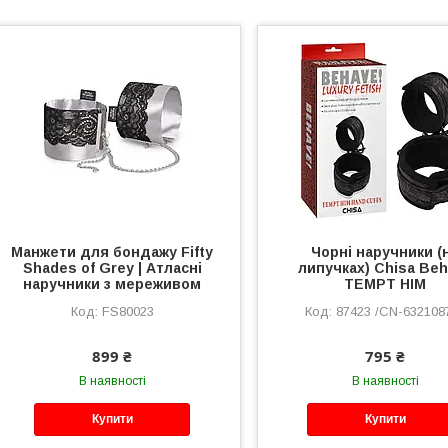
Манжети для бондажу Fifty
Чорні наручники (
Shades of Grey | Атласні
липучках) Chisa Be
наручники з мереживом
TEMPT HIM
FS80023
87423 /CN-632108
899 ₴
795 ₴
В наявності
В наявності
Купити
Купити