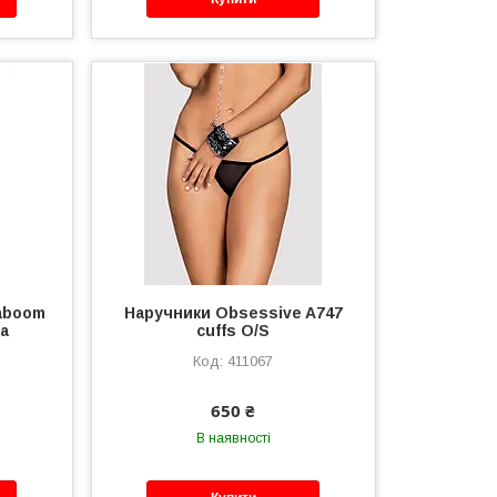
Taboom
Наручники Obsessive A747
та
cuffs O/S
411067
650 ₴
В наявності