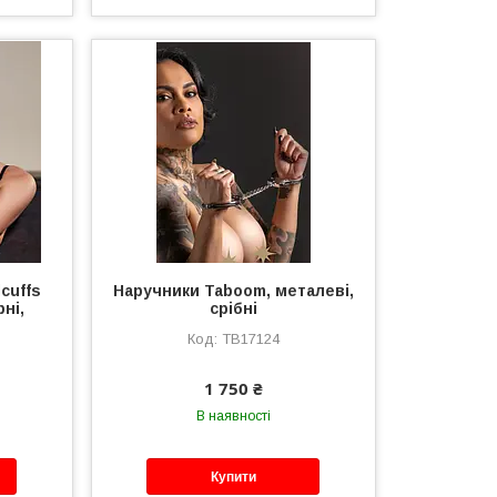
cuffs
Наручники Taboom, металеві,
рні,
срібні
TB17124
1 750 ₴
В наявності
Купити