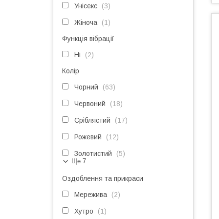
Унісекс
3
Жіноча
1
Функція вібрації
Ні
2
Колір
Чорний
63
Червоний
18
Сріблястий
17
Рожевий
12
Золотистий
5
Ще 7
Оздоблення та прикраси
Мережива
2
Хутро
1