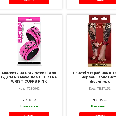
Манжети на ноги рожеві для
Поножі з карабінами 
БДСМ NS Novelties ELECTRA
червоні, золотис
WRIST CUFFS PINK
фурнітура
T280962
TB17151
2 170 ₴
1 895 ₴
В наявності
В наявності