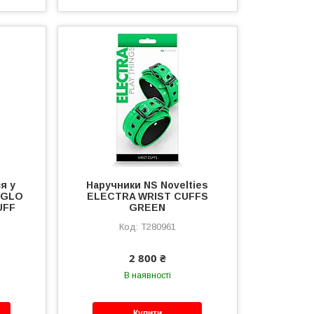
я у
Наручники NS Novelties
s GLO
ELECTRA WRIST CUFFS
UFF
GREEN
T280961
2 800 ₴
В наявності
Купити