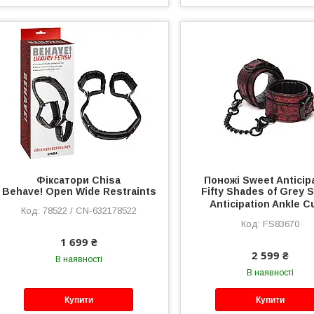
Фіксатори Chisa
Поножі Sweet Anticip
Behave! Open Wide Restraints
Fifty Shades of Grey 
Anticipation Ankle 
78522 / CN-632178522
FS83670
1 699 ₴
2 599 ₴
В наявності
В наявності
Купити
Купити