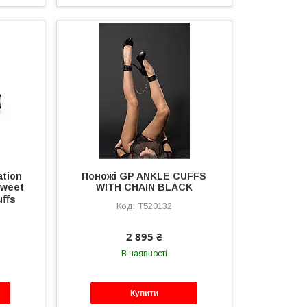
ation
Поножі GP ANKLE CUFFS
Sweet
WITH CHAIN BLACK
Cuﬀs
T520132
2 895 ₴
В наявності
Купити