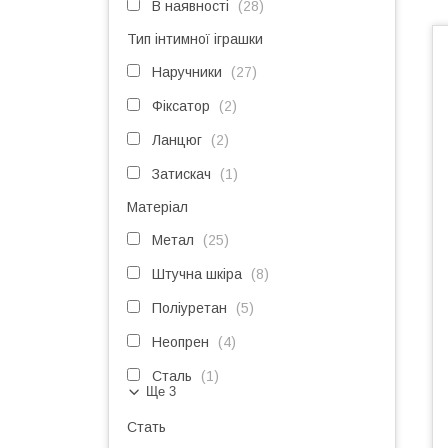
В наявності
28
Тип інтимної іграшки
Наручники
27
Фіксатор
2
Ланцюг
2
Затискач
1
Матеріал
Метал
25
Штучна шкіра
8
Поліуретан
5
Неопрен
4
Сталь
1
Ще 3
Стать