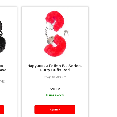
на
Наручники Fetish B - Series-
have
Furry Cuffs Red
61-00002
742
590 ₴
В наявності
Купити