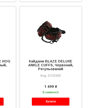
ZE HOG
Кайдани BLAZE DELUXE
ный,
ANKLE CUFFS, Червоний,
Регульований
DT21535
1 499 ₴
В наявності
Купити