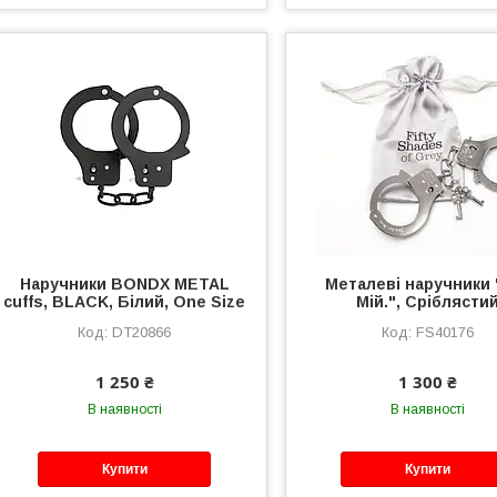
Наручники BONDX METAL
Металеві наручники "
cuffs, BLACK, Білий, One Size
Мій.", Сріблясти
DT20866
FS40176
1 250 ₴
1 300 ₴
В наявності
В наявності
Купити
Купити