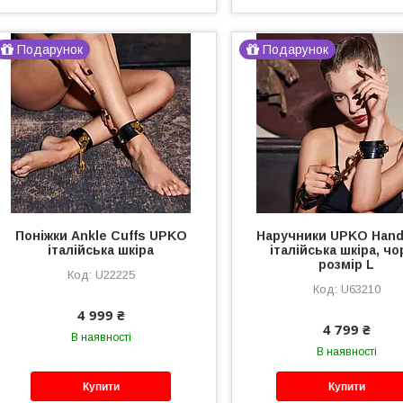
Подарунок
Подарунок
Поніжки Ankle Cuffs UPKO
Наручники UPKO Hand
італійська шкіра
італійська шкіра, чо
розмір L
U22225
U63210
4 999 ₴
4 799 ₴
В наявності
В наявності
Купити
Купити