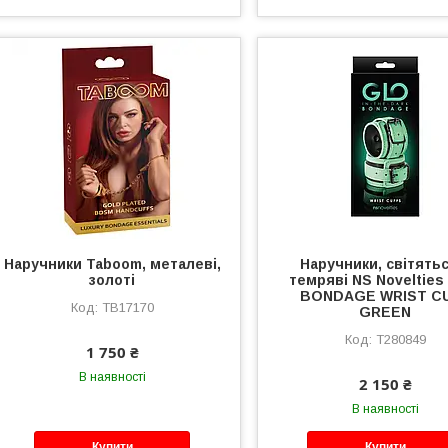
Наручники Taboom, металеві,
Наручники, світятьс
золоті
темряві NS Noveltie
BONDAGE WRIST C
TB17170
GREEN
T280849
1 750 ₴
В наявності
2 150 ₴
В наявності
Купити
Купити