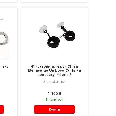
 ти.
Фіксатори для рук Chisa
й
Behave tie Up Love Cuffs на
присоску, Черный
CH30462
1 100 ₴
В наявності
Купити