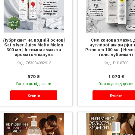
Лубрикант на водній основі
Силіконова змазка 
Satisfyer Juicy Melty Melon
чутливої шкіри pjur
300 мл | Інтимна змазка з
Premium 100 мл | Нім
ароматом кавуна
гель-лубрикант
763004082912
PJ10780
570 ₴
1 070 ₴
Готово до відправки
Готово до відправки
Купити
Купити