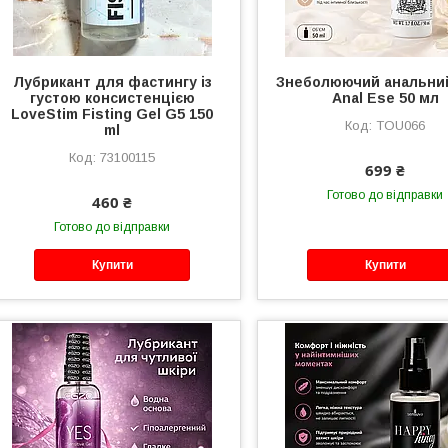
Лубрикант для фастингу із
Знеболюючий анальни
густою консистенцією
Anal Ese 50 мл
LoveStim Fisting Gel G5 150
TOU066
ml
73100115
699 ₴
Готово до відправки
460 ₴
Готово до відправки
Купити
Купити