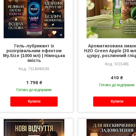
Гель-лубрикант із
Ароматизована змазк
розігрівальним ефектом
H2O Green Apple (30 мл
My.Size (1000 мл) | Німецька
цукру, рослинний глі
якість
SO1481
7114040193
410 ₴
1 798 ₴
Готово до відправки
Готово до відправки
Купити
Купити