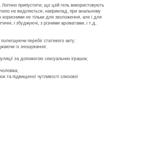
. Логічно припустити, що цей гель використовують
стило не виділяється, наприклад, при анальному
їх корисними не тільки для зволоження, але і для
ичні, і збуджуючі, з різними ароматами, і т.д.
 полегшуючи перебіг статевого акту;
джаючи їх зношування;
муляції за допомогою сексуальних іграшок;
чоловіка;
ок та підвищеної чутливості слизової