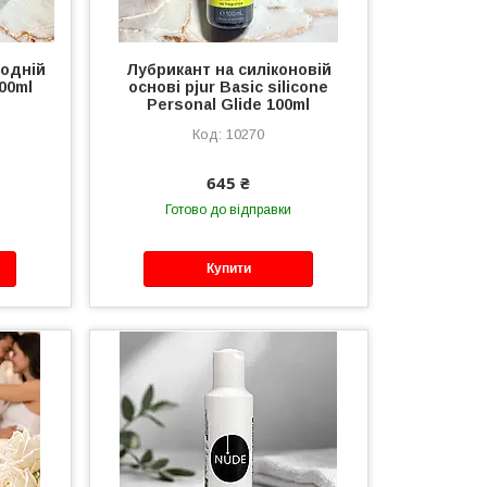
водній
Лубрикант на силіконовій
200ml
основі pjur Basic silicone
Personal Glide 100ml
10270
645 ₴
Готово до відправки
Купити