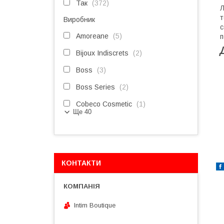
Так
372
Л
т
Виробник
с
Amoreane
5
п
Bijoux Indiscrets
2
Boss
3
Boss Series
2
Cobeco Cosmetic
1
Ще 40
КОНТАКТИ
Intim Boutique