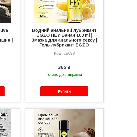
suva
Водний анальний лубрикант
EGZO HEY Банан 100 ml |
ишня |
Змазка для анального сексу |
Гель лубрикант EGZO
LE038
365 ₴
Готово до відправки
Купити