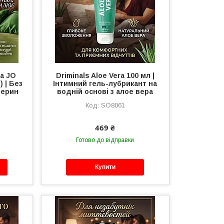
а JO
Driminals Aloe Vera 100 мл |
) | Без
Інтимний гель-лубрикант на
церин
водній основі з алое вера
SO8061
469 ₴
Готово до відправки
Купити