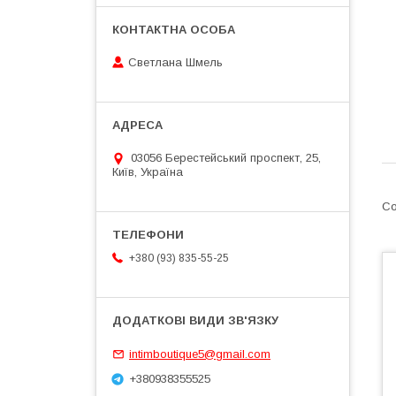
Светлана Шмель
03056 Берестейський проспект, 25,
Київ, Україна
+380 (93) 835-55-25
intimboutique5@gmail.com
+380938355525