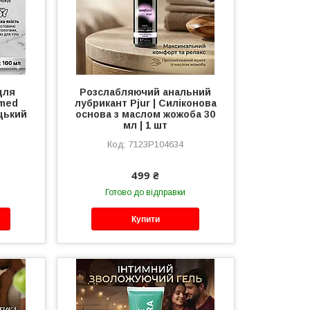
для
Розслабляючий анальний
 med
лубрикант Pjur | Силіконова
ецький
основа з маслом жожоба 30
мл | 1 шт
7123P104634
499 ₴
Готово до відправки
Купити