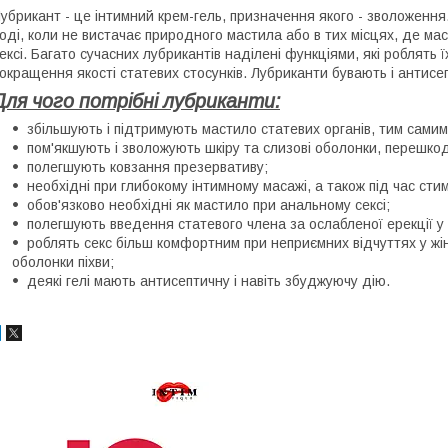
убрикант - це інтимний крем-гель, призначення якого - зволоження
оді, коли не вистачає природного мастила або в тих місцях, де ма
ексі. Багато сучасних лубрикантів наділені функціями, які роблять 
окращення якості статевих стосунків. Лубриканти бувають і антисепт
Для чого потрібні лубриканти:
збільшують і підтримують мастило статевих органів, тим самим
пом'якшують і зволожують шкіру та слизові оболонки, перешко
полегшують ковзання презервативу;
необхідні при глибокому інтимному масажі, а також під час сти
обов'язково необхідні як мастило при анальному сексі;
полегшують введення статевого члена за ослабленої ерекції у 
роблять секс більш комфортним при неприємних відчуттях у жін
оболонки піхви;
деякі гелі мають антисептичну і навіть збуджуючу дію.