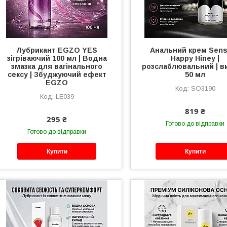
Лубрикант EGZO YES
Анальний крем Sen
зігріваючий 100 мл | Водна
Happy Hiney |
змазка для вагінального
розслаблювальний | в
сексу | Збуджуючий ефект
50 мл
EGZO
SO3190
LE039
819 ₴
295 ₴
Готово до відправки
Готово до відправки
Купити
Купити