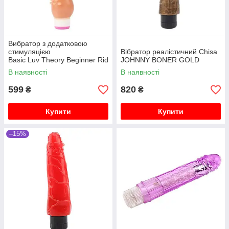
Вибратор з додатковою
стимуляцією
Вібратор реалістичний Chisa
Basic Luv Theory Beginner Rid
JOHNNY BONER GOLD
er-Pink Chisa 20.5 см
В наявності
В наявності
599
820
₴
₴
Купити
Купити
–15%