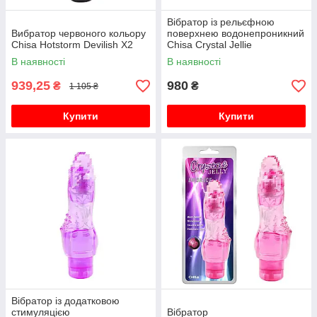
Вібратор із рельєфною
Вибратор червоного кольору
поверхнею водонепроникний
Chisa Hotstorm Devilish X2
Chisa Crystal Jellie
В наявності
В наявності
939,25
980
₴
₴
1 105 ₴
Купити
Купити
Вібратор із додатковою
стимуляцією
Вібратор