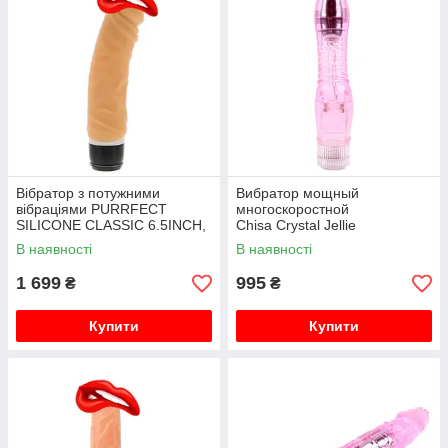
Вібратор з потужними
Вибратор мощный
вібраціями PURRFECT
многоскоростной
SILICONE CLASSIC 6.5INCH,
Chisa Crystal Jellie
FLESH
23см/4,5см
В наявності
В наявності
1 699
995
₴
₴
Купити
Купити