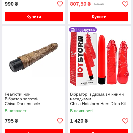
990
807,50
₴
₴
950 ₴
Купити
Купити
Подарунок
Реалістичний
Вібратор із двома змінними
Вібратор золотий
насадками
Chisa Dark muscle
Chisa Hotstorm Hers Dildo Kit
В наявності
В наявності
795
1 420
₴
₴