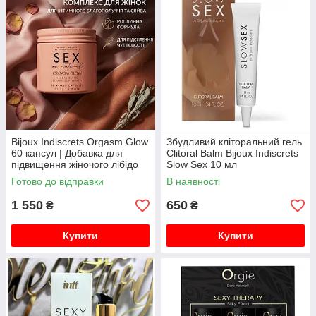
Bijoux Indiscrets Orgasm Glow
Збудливий кліторальний гель
60 капсул | Добавка для
Clitoral Balm Bijoux Indiscrets
підвищення жіночого лібідо
Slow Sex 10 мл
та зниження стресу
Готово до відправки
В наявності
1 550
650
₴
₴
Купити
Купити