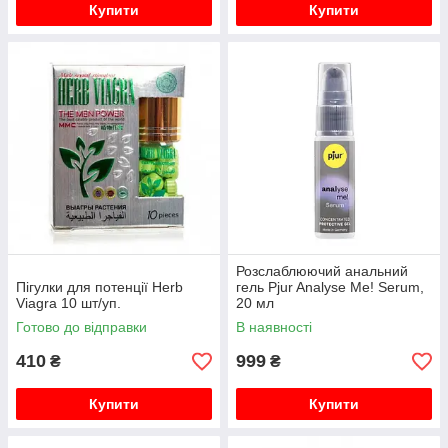
Купити
Купити
Розслаблюючий анальний
Пігулки для потенції Herb
гель Pjur Analyse Me! Serum,
Viagra 10 шт/уп.
20 мл
Готово до відправки
В наявності
410
999
₴
₴
Купити
Купити