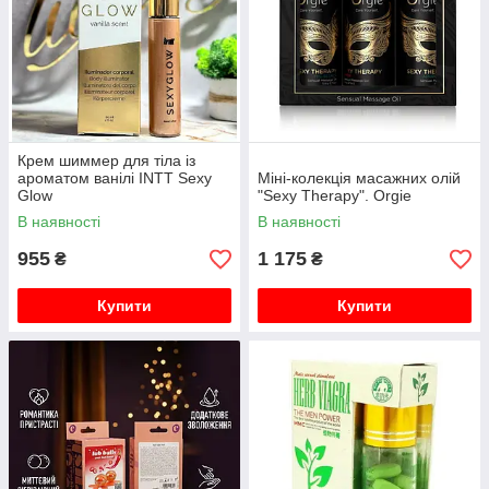
Крем шиммер для тіла із
ароматом ванілі INTT Sexy
Міні-колекція масажних олій
Glow
"Sexy Therapy". Orgie
В наявності
В наявності
955
1 175
₴
₴
Купити
Купити