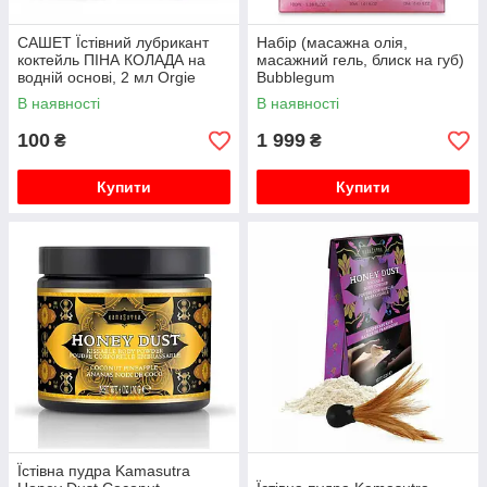
САШЕТ Їстівний лубрикант
Набір (масажна олія,
коктейль ПІНА КОЛАДА на
масажний гель, блиск на губ)
водній основі, 2 мл Orgie
Bubblegum
В наявності
В наявності
100
1 999
₴
₴
Купити
Купити
Їстівна пудра Kamasutra