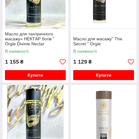
Масло для тантричного
масажу» НЕКТАР богів "
Масло для масажу" The
Orgie Divinie Nectar
Secret " Orgie
В наявності
В наявності
1 155
1 129
₴
₴
Купити
Купити