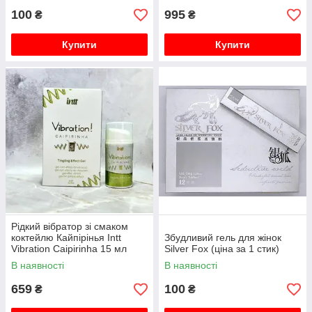
100
995
₴
₴
Купити
Купити
Рідкий вібратор зі смаком
коктейлю Кайпірінья Intt
Збудливий гель для жінок
Vibration Caipirinha 15 мл
Silver Fox (ціна за 1 стик)
В наявності
В наявності
659
100
₴
₴