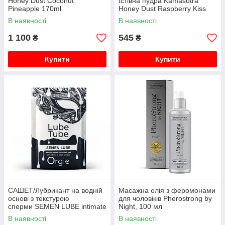
Honey Dust Coconut
Їстівна пудра Kamasutra
Pineapple 170ml
Honey Dust Raspberry Kiss
В наявності
В наявності
1 100
545
₴
₴
Купити
Купити
САШЕТ/Лубрикант на водній
Масажна олія з феромонами
основі з текстурою
для чоловіків Pherostrong by
сперми SEMEN LUBE intimate
Night, 100 мл
gel, 2 мл Orgie
В наявності
В наявності