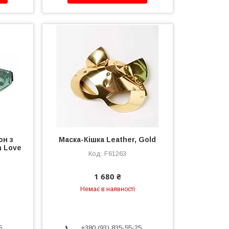
он з
Маска-Кішка Leather, Gold
n Love
F61263
1 680 ₴
Немає в наявності
5
+380 (93) 835-55-25