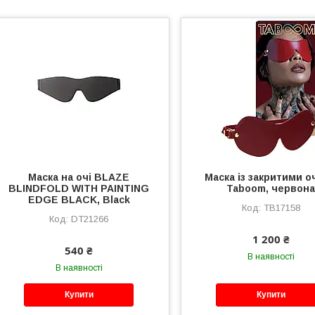
Маска на очі BLAZE
Маска із закритими 
BLINDFOLD WITH PAINTING
Taboom, червон
EDGE BLACK, Black
TB17158
DT21266
1 200 ₴
540 ₴
В наявності
В наявності
Купити
Купити