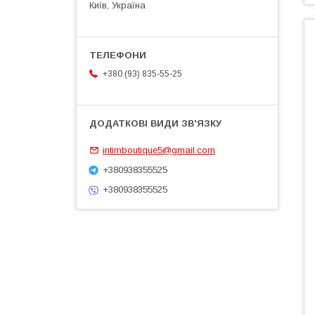
Київ, Україна
+380 (93) 835-55-25
intimboutique5@gmail.com
+380938355525
+380938355525