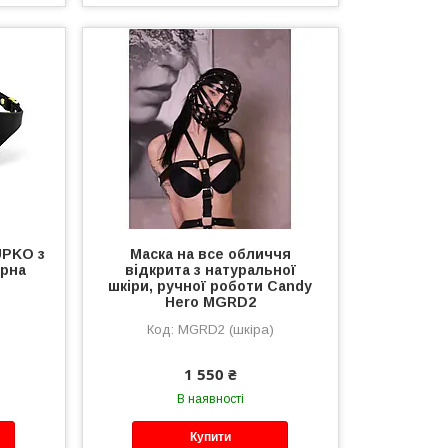
 UPKO з
Маска на все обличчя
орна
відкрита з натуральної
шкіри, ручної роботи Candy
Hero MGRD2
MGRD2 (шкіра)
1 550 ₴
В наявності
Купити