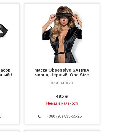
масок
Маска Obsessive SATINIA
рный /
чорна, Черный, One Size
410129
495 ₴
Немає в наявності
5
+380 (93) 835-55-25