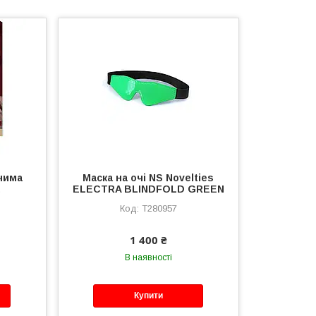
очима
Маска на очі NS Novelties
а
ELECTRA BLINDFOLD GREEN
T280957
1 400 ₴
В наявності
Купити