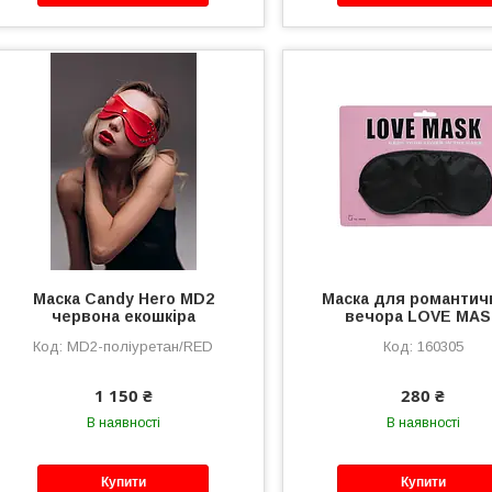
Маска Candy Hero МD2
Маска для романтич
червона екошкіра
вечора LOVE MAS
MD2-поліуретан/RED
160305
1 150 ₴
280 ₴
В наявності
В наявності
Купити
Купити