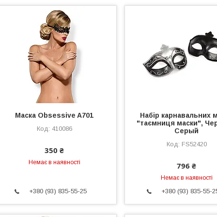
Маска Obsessive A701
Набір карнавальних 
"таємниця маски", Че
410086
Серый
FS52420
350 ₴
Немає в наявності
796 ₴
Немає в наявності
+380 (93) 835-55-25
+380 (93) 835-55-2