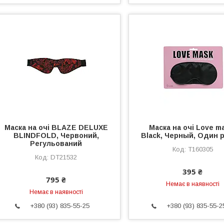
Маска на очі BLAZE DELUXE
Маска на очі Love m
BLINDFOLD, Червоний,
Black, Черный, Один 
Регульований
T160305
DT21532
395 ₴
795 ₴
Немає в наявності
Немає в наявності
+380 (93) 835-55-25
+380 (93) 835-55-2