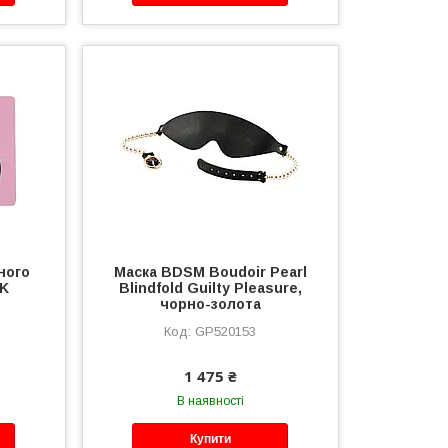
ного
Маска BDSM Boudoir Pearl
K
Blindfold Guilty Pleasure,
чорно-золота
GP520153
1 475 ₴
В наявності
Купити