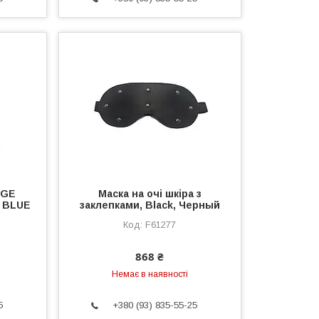
AGE
Маска на очі шкіра з
 BLUE
заклепками, Black, Черный
F61277
868 ₴
Немає в наявності
5
+380 (93) 835-55-25