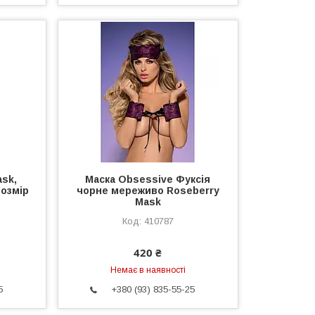
ask,
Маска Obsessive Фуксія
розмір
чорне мереживо Roseberry
Mask
410787
420 ₴
Немає в наявності
5
+380 (93) 835-55-25