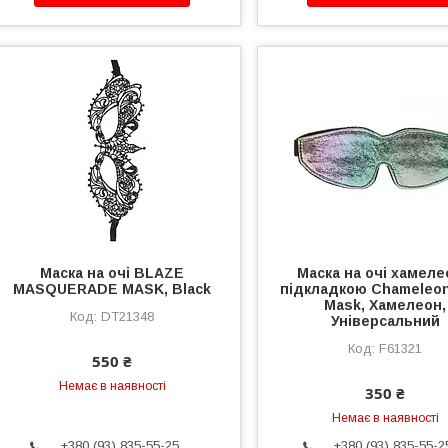
Маска на очі BLAZE
Маска на очі хамеле
MASQUERADE MASK, Black
підкладкою Chameleo
Mask, Хамелеон,
DT21348
Універсальний
F61321
550 ₴
Немає в наявності
350 ₴
Немає в наявності
+380 (93) 835-55-25
+380 (93) 835-55-2