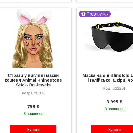
Подарунок
Стрази у вигляді маски
Маска на очі Blindfold
кошеня Animal Rhinestone
італійської шкіри, ч
Stick-On Jewels
U22201
EYE031
3 995 ₴
799 ₴
В наявності
В наявності
Купити
Купити