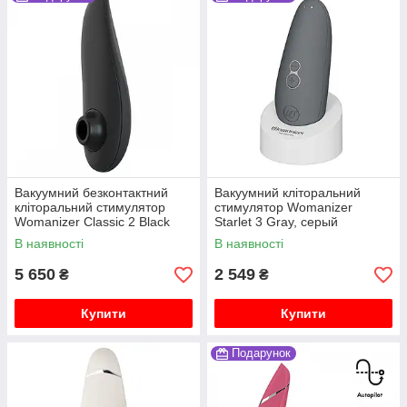
це найкраща практика, щоб зізнатись
собі у коханні. Тому ми пропагуємо
відкриту розмову про мастурбацію.
Через свою продукцію
бренд передає світові повідомлення:
любіть своє тіло та знайдіть час, щоб
пізнати своє сексуальне задоволення!
Вакуумний безконтактний
Вакуумний кліторальний
кліторальний стимулятор
стимулятор Womanizer
Womanizer Classic 2 Black
Starlet 3 Gray, серый
В наявності
В наявності
5 650
2 549
₴
₴
Купити
Купити
Подарунок