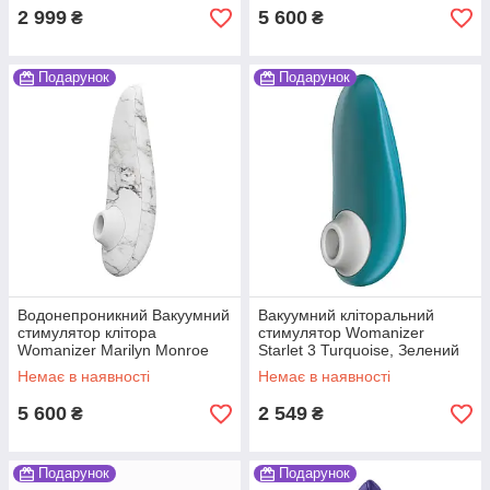
2 999
5 600
₴
₴
Подарунок
Подарунок
Водонепроникний Вакуумний
Вакуумний кліторальний
стимулятор клітора
стимулятор Womanizer
Womanizer Marilyn Monroe
Starlet 3 Turquoise, Зелений
White Marble
Немає в наявності
Немає в наявності
5 600
2 549
₴
₴
Подарунок
Подарунок