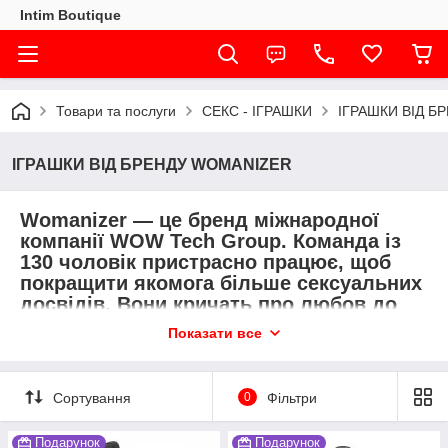
Intim Boutique
Товари та послуги
СЕКС - ІГРАШКИ
ІГРАШКИ ВІД Б
ІГРАШКИ ВІД БРЕНДУ WOMANIZER
Womanizer — це бренд міжнародної
компанії WOW Tech Group. Команда із
130 чоловік пристрасно працює, щоб
покращити якомога більше сексуальних
досвідів. Вони кричать про любов до
себе та боряться з усіма
Показати все
упередженнями щодо сексуальності.
Кожен, незалежно від віку, має право на
повноцінне сексуальне життя.​
Сортування
0
Фільтри
У Womanizer вірять, що мастурбація –
Подарунок
Подарунок