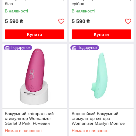
біла
срібна
В наявності
В наявності
5 590
5 590
₴
₴
Купити
Купити
Подарунок
Подарунок
Вакуумний кліторальний
Водостійкий Вакуумний
стимулятор Womanizer
стимулятор клітора
Starlet 3 Pink, Рожевий
Womanizer Marilyn Monroe
Mint
Немає в наявності
Немає в наявності