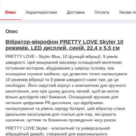
Опис
Характеристики
Доставка
Оплата
Умови п
Опис
Вібратор-мікрофон PRETTY LOVE Skyler 10
режимів, LED дисплей, синій, 22.4 х 5.5 см
PRETTY LOVE - Skyler Blue, 10 функцій вібрації, 9 рівнів
швидкості. Цей вишуканий масажер оснащений винятково
потужним мотором, вбудованим у широку головку, яка
оснащена гнучкою шийкою, що дозволяє точно налаштувати
10 режимів вібрації та 9 рівнів швидкості саме там, де це
необхідно. Його округлий корпус є компактним для зручного
захоплення, але при цьому досить легкий, щоб ви могли
вільно дослідити свої бажання. Оснащений зручним для
читання цифровим РК-дисплеєм, що відображає
налаштування та рівень заряду батареї, цей вібратор стане
ідеальним аксесуаром для спальні для пар, які цінують
насичене, чуттєве та блаженне проведення часу разом.
PRETTY LOVE Skyler - елегантний та універсальний
вібраційний девайс, створений для максимального