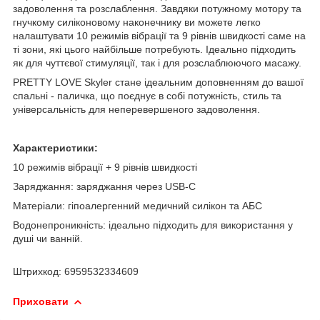
задоволення та розслаблення. Завдяки потужному мотору та
гнучкому силіконовому наконечнику ви можете легко
налаштувати 10 режимів вібрації та 9 рівнів швидкості саме на
ті зони, які цього найбільше потребують. Ідеально підходить
як для чуттєвої стимуляції, так і для розслаблюючого масажу.
PRETTY LOVE Skyler стане ідеальним доповненням до вашої
спальні - паличка, що поєднує в собі потужність, стиль та
універсальність для неперевершеного задоволення.
Характеристики:
10 режимів вібрації + 9 рівнів швидкості
Заряджання: заряджання через USB-C
Матеріали: гіпоалергенний медичний силікон та АБС
Водонепроникність: ідеально підходить для використання у
душі чи ванній.
Штрихкод: 6959532334609
Приховати