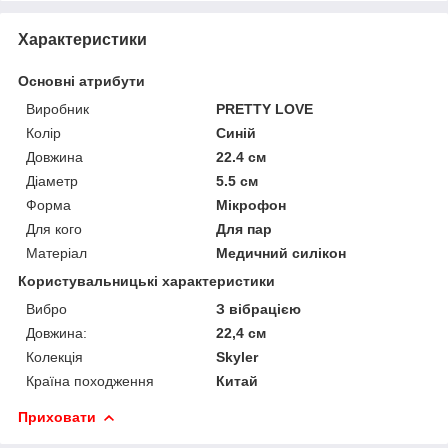
Характеристики
Основні атрибути
Виробник
PRETTY LOVE
Колір
Синій
Довжина
22.4 см
Діаметр
5.5 см
Форма
Мікрофон
Для кого
Для пар
Матеріал
Медичний силікон
Користувальницькі характеристики
Вибро
З вібрацією
Довжина:
22,4 см
Колекція
Skyler
Країна походження
Китай
Приховати