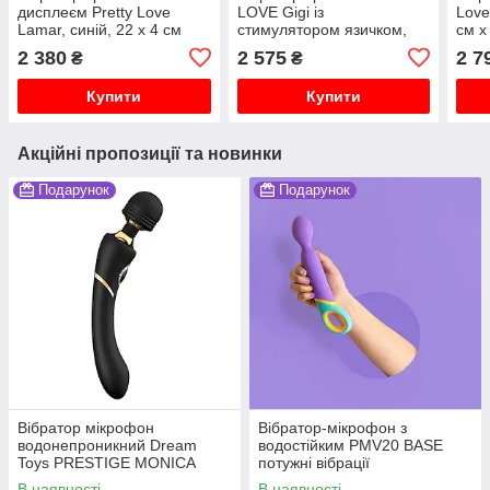
дисплеєм Pretty Love
LOVE Gigi із
Love
Lamar, синій, 22 х 4 см
стимулятором язичком,
см х
блакитний, 22.8 х 3.4 см
2 380
2 575
2 7
₴
₴
Купити
Купити
Акційні пропозиції та новинки
Подарунок
Подарунок
Вібратор мікрофон
Вібратор-мікрофон з
водонепроникний Dream
водостійким PMV20 BASE
Toys PRESTIGE MONICA
потужні вібрації
LUXXE
В наявності
В наявності