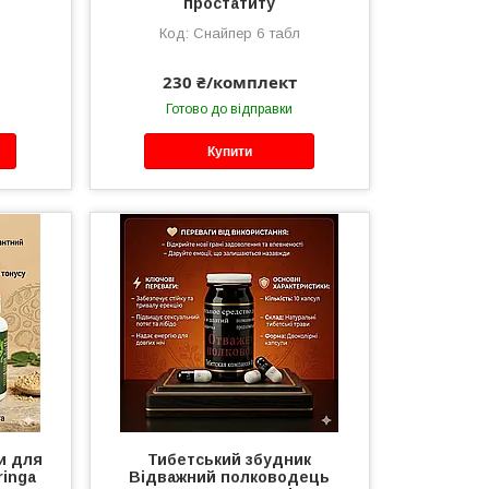
простатиту
Снайпер 6 табл
230 ₴/комплект
Готово до відправки
Купити
ли для
Тибетський збудник
ringa
Відважний полководець