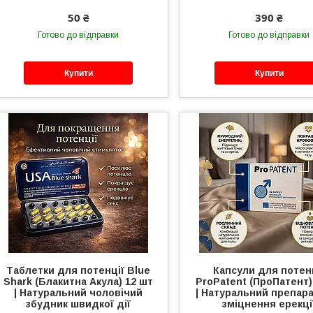
50 ₴
390 ₴
Готово до відправки
Готово до відправки
Купити
Купити
Таблетки для потенції Blue
Капсули для потен
Shark (Блакитна Акула) 12 шт
ProPatent (ПроПатент)
| Натуральний чоловічий
| Натуральний препар
збудник швидкої дії
зміцнення ерекці