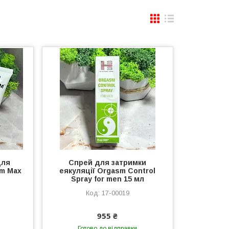
для
Спрей для затримки
sm Max
еякуляції Orgasm Control
Spray for men 15 мл
17-00019
955 ₴
Готово до відправки