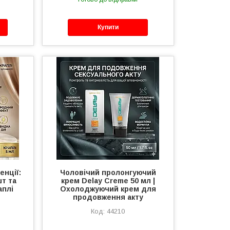
Купити
енції:
Чоловічий пролонгуючий
шт та
крем Delay Creme 50 мл |
аплі
Охолоджуючий крем для
продовження акту
44210