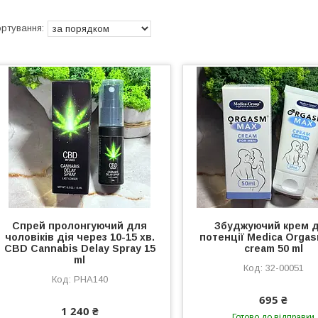
Спрей пролонгуючий для
Збуджуючий крем 
чоловіків дія через 10-15 хв.
потенції Medica Orga
CBD Cannabis Delay Spray 15
cream 50 ml
ml
32-00051
PHA140
695 ₴
1 240 ₴
Готово до відправки