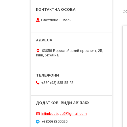
Светлана Шмель
03056 Берестейський проспект, 25,
Київ, Україна
+380 (93) 835-55-25
intimboutique5@gmail.com
+380938355525