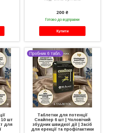
200 ₴
Готово до відправки
Купити
Пробник 6 табл.
ції
Таблетки для потенції
 10 шт
Снайпер 6 шт | Чоловічий
ат для
збудник швидкої дії | Засіб
ї
для ерекції та профілактики