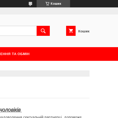
Кошик
Кошик
ЕННЯ ТА ОБМІН
чоловіків
задоволення сексуальній партнерці, допоможе