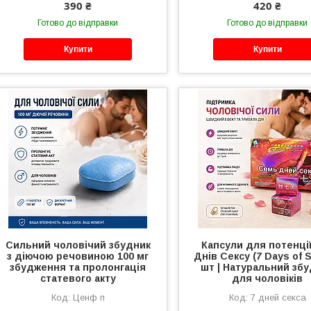
390 ₴
420 ₴
Готово до відправки
Готово до відправки
Купити
Купити
Сильний чоловічий збудник
Капсули для потенці
з діючою речовиною 100 мг
Днів Сексу (7 Days of S
збудження та пролонгація
шт | Натуральний зб
статевого акту
для чоловіків
Ценф п
7 дней секса