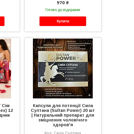
970 ₴
Готово до відправки
Купити
ї Сім
Капсули для потенції Сила
ex) 12
Султана (Sultan Power) 20 шт
удник
| Натуральний препарат для
зміцнення чоловічого
здоров'я
Сила Султана