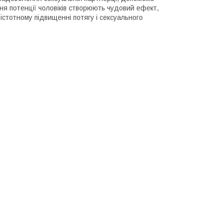
ння потенції чоловіків створюють чудовий ефект,
 істотному підвищенні потягу і сексуального