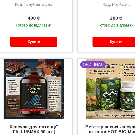
Голубая акула
ProPatent
400 ₴
200 ₴
Готово до відправки
Готово до відправки
Купити
Купити
ОРИГІНАЛ
Капсули для потенції
Вегетаріанські капсу
FALLUSMAX 90 шт |
потенції HOT BIO Mo