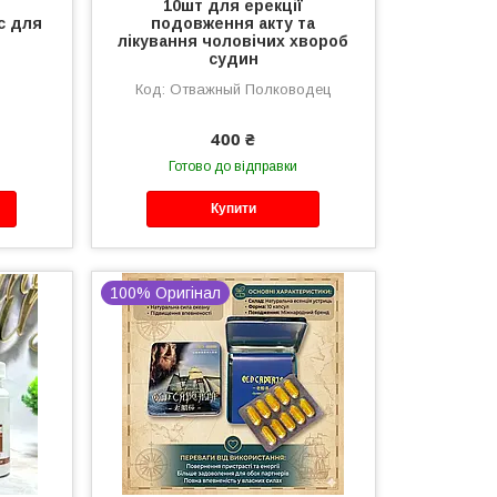
10шт для ерекції
с для
подовження акту та
лікування чоловічих хвороб
судин
Отважный Полководец
400 ₴
Готово до відправки
Купити
100% Оригінал