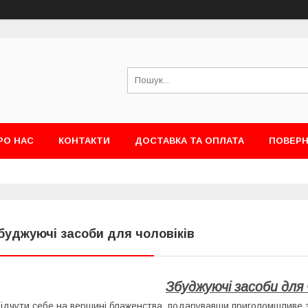
РО НАС
КОНТАКТИ
ДОСТАВКА ТА ОПЛАТА
ПОВЕРН
буджуючі засоби для чоловіків
Збуджуючі засоби для 
ідчути себе на вершині блаженства, подарувавши приголомшливе 