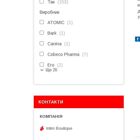
Так
153
к
д
Виробник
з
ATOMIC
1
Bark
1
Canina
1
Cobeco Pharma
7
Ero
2
Ще 26
КОНТАКТИ
Intim Boutique