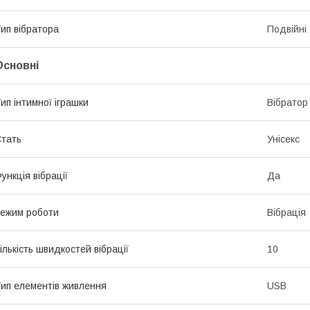
ип вібратора
Подвійні
Основні
ип інтимної іграшки
Вібратор
тать
Унісекс
ункція вібрації
Да
ежим роботи
Вібрація
ількість швидкостей вібрації
10
ип елементів живлення
USB