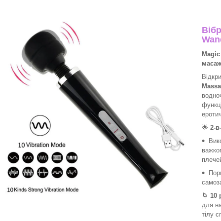
Віб
Wan
Magic
масаж
Відкр
Massa
водно
функці
ероти
🌟
2-в
Вик
важко
плечей
Пори
самоза
🌀
10 
для н
тілу с