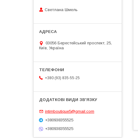
Светлана Шмель
03056 Берестейський проспект, 25,
Київ, Україна
+380 (93) 835-55-25
intimboutique5@gmail.com
+380938355525
+380938355525