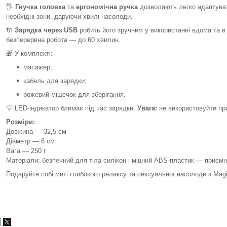
🖐️
Гнучка головка
та
ергономічна ручка
дозволяють легко адаптуват
необхідні зони, даруючи хвилі насолоди.
🔌
Зарядка через USB
робить його зручним у використанні вдома та в 
безперервна робота — до 60 хвилин.
🎁 У комплекті:
масажер;
кабель для зарядки;
рожевий мішечок для зберігання.
💡 LED-індикатор блимає під час зарядки.
Увага:
не використовуйте при
Розміри:
Довжина — 32,5 см
Діаметр — 6 см
Вага — 250 г
Матеріали: безпечний для тіла силікон і міцний ABS-пластик — приємні 
Подаруйте собі миті глибокого релаксу та сексуальної насолоди з Mag