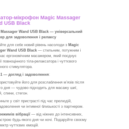
ратор-мікрофон Magic Massager
d USB Black
 Massager Wand USB Black — універсальний
ер для задоволення і релаксу
ийте для себе новий рівень насолоди з
Magic
ger Wand USB Black
— стильним, потужним і
час ергономічним масажером, який поєднує
ї повноцінного тіла-релаксатора і чуттєвого
чного стимулятора.
-1 — догляд і задоволення
:
ористовуйте його для розслаблення м’язів після
го дня — чудово підходить для масажу шиї,
, спини, стегон.
ньте у світ пристрасті під час прелюдій,
доволення чи інтимної близькості з партнером.
режимів вібрації
— від ніжних до інтенсивних,
астрою будь-якого дня чи ночі. Подаруйте своєму
пектр чуттєвих емоцій.