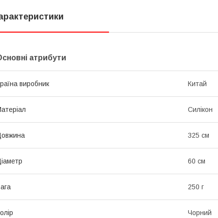
арактеристики
Основні атрибути
раїна виробник
Китай
атеріал
Силікон
Довжина
325 см
іаметр
60 см
ага
250 г
олір
Чорний