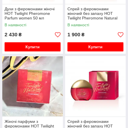
Духи з феромонами жіночі
Спрей з феромонами
HOT Twilight Pheromone
жіночий без запаху HOT
Parfum women 50 мл
Twilight Pheromone Natural
Spray women 50 m
В наявності
В наявності
2 430
1 900
₴
₴
Купити
Купити
Жіночі парфуми з
Спрей з феромонами
феромонами HOT Twilight
жіночий без запаху HOT