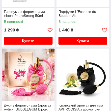
Парфуми з феромонами
Парфуми L'Essence du
жіночі PheroStrong 50ml
Boudoir Vip
В наявності
В наявності
1 290
1 440
₴
₴
Купити
Купити
Духи з феромонами (аромат
Іспанський аромат для тіла
жуйки) BUBBLEGUM Bijoux,
APHRODISIA з ароматом-