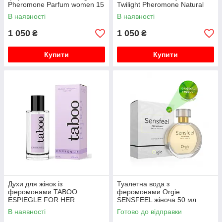
Pheromone Parfum women 15
Twilight Pheromone Natural
ml
Spray women 15 ml
В наявності
В наявності
1 050
1 050
₴
₴
Купити
Купити
Духи для жінок із
Туалетна вода з
феромонами TABOO
феромонами Orgie
ESPIEGLE FOR HER
SENSFEEL жіноча 50 мл
В наявності
Готово до відправки