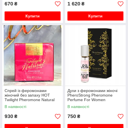
670
1 620
₴
₴
Купити
Купити
Спрей із феромонами
Духи з феромонами жіночі
жіночий без запаху HOT
PheroStrong Pheromone
Twilight Pheromone Natural
Perfume For Women
Spray women 15 ml
В наявності
В наявності
930
750
₴
₴