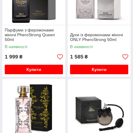
Парфуми з феромонами
жіночі PheroStrong Queen
Духи із феромонами жіночі
50ml
ONLY PheroStrong 50ml
В наявності
В наявності
1 999
1 585
₴
₴
Купити
Купити