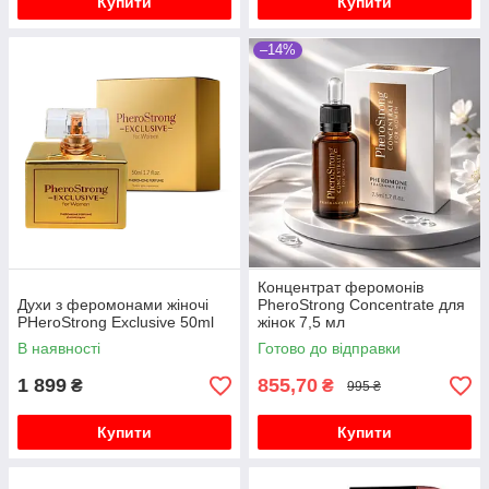
Купити
Купити
–14%
Концентрат феромонів
Духи з феромонами жіночі
PheroStrong Concentrate для
PHeroStrong Exclusive 50ml
жінок 7,5 мл
В наявності
Готово до відправки
1 899
855,70
₴
₴
995 ₴
Купити
Купити