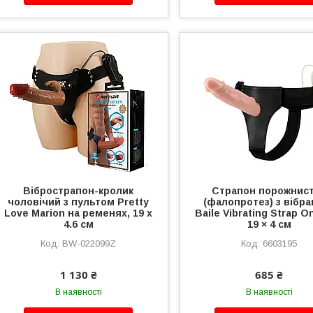
Вібрострапон-кролик
Страпон порожнис
чоловічий з пультом Pretty
(фалопротез) з вібр
Love Marion на ременях, 19 х
Baile Vibrating Strap O
4.6 см
19 × 4 см
BW-022099Z
6603195
1 130 ₴
685 ₴
В наявності
В наявності