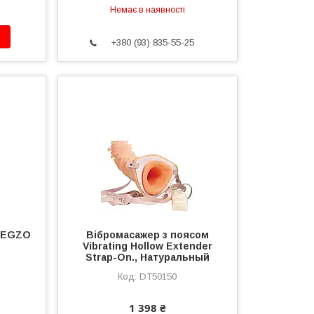
Немає в наявності
+380 (93) 835-55-25
 EGZO
Вібромасажер з поясом
Vibrating Hollow Extender
Strap-On., Натуральный
DT50150
1 398 ₴