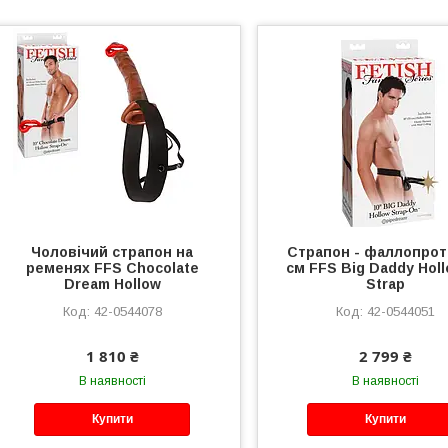
Чоловічий страпон на
Страпон - фаллопрот
ременях FFS Chocolate
см FFS Big Daddy Holl
Dream Hollow
Strap
42-0544078
42-0544051
1 810 ₴
2 799 ₴
В наявності
В наявності
Купити
Купити