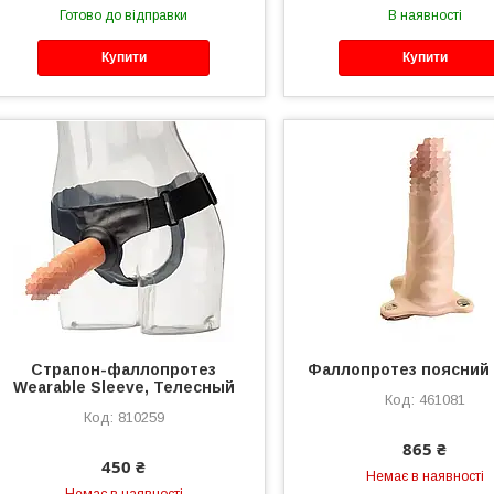
Готово до відправки
В наявності
Купити
Купити
Страпон-фаллопротез
Фаллопротез поясний
Wearable Sleeve, Телесный
461081
810259
865 ₴
450 ₴
Немає в наявності
Немає в наявності