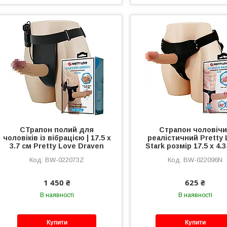
СТрапон полий для
Страпон чоловіч
чоловіків із вібрацією | 17.5 х
реалістичний Pretty
3.7 см Pretty Love Draven
Stark розмір 17.5 х 4.
BW-022073Z
BW-022096N
1 450 ₴
625 ₴
В наявності
В наявності
Купити
Купити