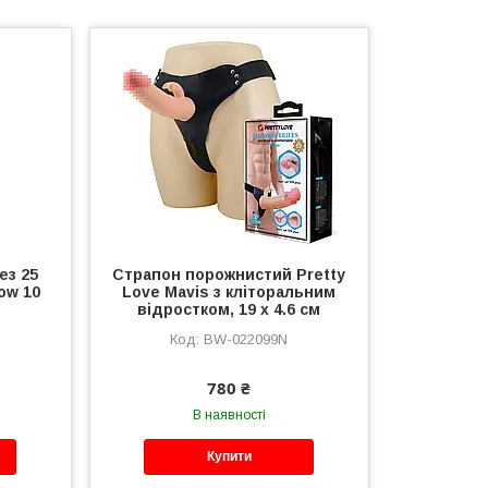
ез 25
Страпон порожнистий Pretty
ow 10
Love Mavis з кліторальним
відростком, 19 х 4.6 см
BW-022099N
780 ₴
В наявності
Купити