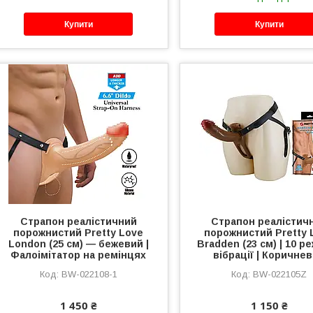
Купити
Купити
Страпон реалістичний
Страпон реалістич
порожнистий Pretty Love
порожнистий Pretty 
London (25 см) — бежевий |
Bradden (23 см) | 10 р
Фалоімітатор на ремінцях
вібрації | Коричне
BW-022108-1
BW-022105Z
1 450 ₴
1 150 ₴