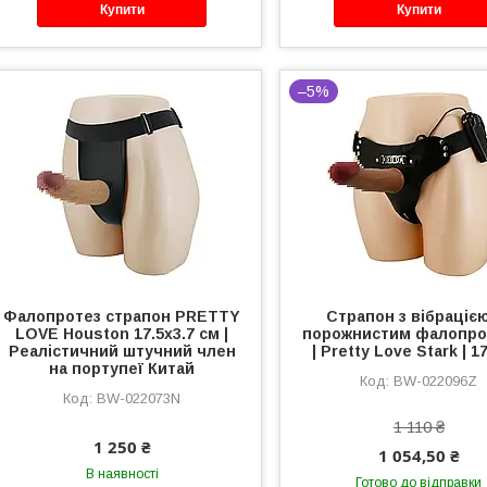
Купити
Купити
–5%
Фалопротез страпон PRETTY
Страпон з вібрацією
LOVE Houston 17.5х3.7 см |
порожнистим фалопро
Реалістичний штучний член
| Pretty Love Stark | 1
на портупеї Китай
BW-022096Z
BW-022073N
1 110 ₴
1 250 ₴
1 054,50 ₴
В наявності
Готово до відправки