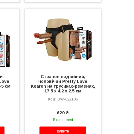
ий
Страпон подвійний,
 Love
чоловічий Pretty Love
3-5 см
Kearen на трусиках-ременях,
17.5 х 4.2 х 2.5 см
BW-022106
620 ₴
В наявності
Купити