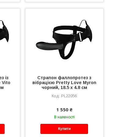
з із
Страпон фаллопротез з
 Vito
вібрацією Pretty Love Myron
см
чорний, 18.5 х 4.8 см
PL22056
1 550 ₴
В наявності
Купити