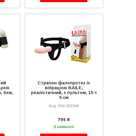
тий
Страпон фалопротез із
ацією
вібрацією BAILE,
n, беж,
реалістичний, з пультом, 15 ×
5 см
BW-022048
795 ₴
В наявності