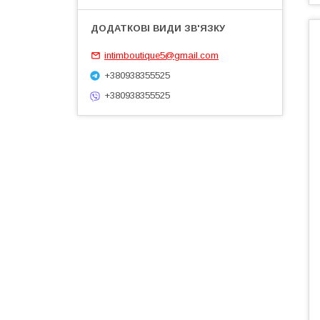
intimboutique5@gmail.com
+380938355525
+380938355525