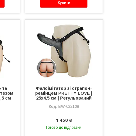
Купити
 та
Фалоімітатор зі страпон-
тезом
ремінцем PRETTY LOVE |
7,5 см
25х4.5 см | Регульований
BW-022108
1 450 ₴
Готово до відправки