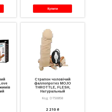
Купити
ний
Страпон чоловічий
Love
фаллопротез MOJO
ежимів
THROTTLE, FLESH,
вий
Натуральный
DT50858
2 210 ₴