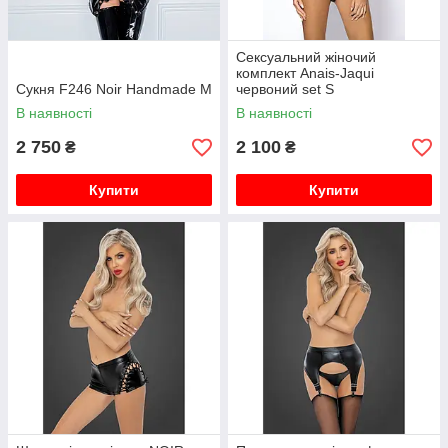
Сексуальний жіночий
комплект Anais-Jaqui
Сукня F246 Noir Handmade M
червоний set S
В наявності
В наявності
2 750
2 100
₴
₴
Купити
Купити