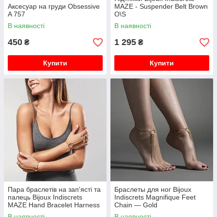
Аксесуар на груди Obsessive
MAZE - Suspender Belt Brown
A 757
O\S
В наявності
В наявності
450
1 295
₴
₴
Купити
Купити
Пара браслетів на зап'ясті та
Браслеты для ног Bijoux
палець Bijoux Indiscrets
Indiscrets Magnifique Feet
MAZE Hand Bracelet Harness
Chain — Gold
Brown, екошкіра
В наявності
В наявності