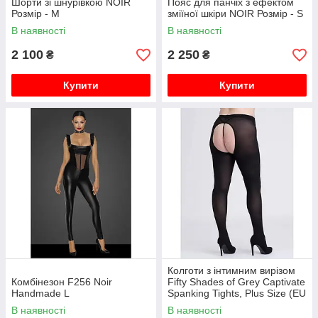
Шорти зі шнурівкою NOIR
Пояс для панчіх з ефектом
Розмір - M
зміїної шкіри NOIR Розмір - S
В наявності
В наявності
2 100
2 250
₴
₴
Купити
Купити
Колготи з інтимним вирізом
Комбінезон F256 Noir
Fifty Shades of Grey Captivate
Handmade L
Spanking Tights, Plus Size (EU
46-52)
В наявності
В наявності