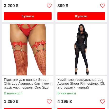
3 200
899
₴
₴
Купити
Купити
Підв'язки для панчох Street
Комбінезон сексуальний Leg
Chic Leg Avenue, з бантиком і
Avenue Sheer Rhinestone, XS,
підвіскою, червоні, One Size
зі стразами, чорний
В наявності
В наявності
1 250
4 195
₴
₴