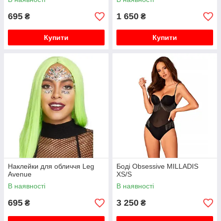
695
1 650
₴
₴
Купити
Купити
Наклейки для обличчя Leg
Боді Obsessive MILLADIS
Avenue
XS/S
В наявності
В наявності
695
3 250
₴
₴