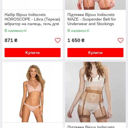
Набір Bijoux Indiscrets
Підтяжки Bijoux Indiscrets
HOROSCOPE - Libra (Терези)
MAZE - Suspender Belt for
вібратор на палець, гель для
Underwear and Stockings
клітора, підвіска
Braun O\S
В наявності
В наявності
871
1 650
₴
₴
Купити
Купити
Підтяжки Bijoux Indiscrets