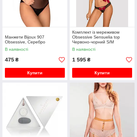
Комплект із мереживом
Манжети Bijoux 907
Obsessive Sensuelia top
Obsessive, Серебро
Червоно-чорний S/M
В наявності
В наявності
475
1 595
₴
₴
Купити
Купити