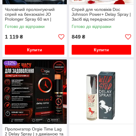
Чоловічий пролонгуючий
Спрей для чоловіків Doc
спрей на бензокаїні JO
Johnson Power+ Delay Spray |
Prolonger Spray 60 мл |
Засіб від передчасної
Спрей для продовження акту
еякуляції (США)
Готово до відправки
Готово до відправки
1 119
849
₴
₴
Купити
Купити
–12%
Пролонгатор Orgie Time Lag
2 Delay Spray | з даміаною та