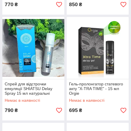
770
850
₴
₴
Спрей для відстрочки
Гель-пролонгатор статевого
еякуляції SHIATSU Delay
акту "X-TRA TIME" - 15 мл
Spray 15 мл натуральні
Orgie
компоненти
Немає в наявності
Немає в наявності
790
695
₴
₴