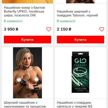
Нашийник-чокер з бантом
Butterfly UPKO, італійська
Нашийник широкий з
шкіра, позолота 24К
повідцем Taboom, чорний
В наявності
В наявності
3 950
2 150
₴
₴
Купити
Купити
Широкий нашийник з
Нашийник з повідцем,
наручниками та ланцюгом
світяться у темряві NS