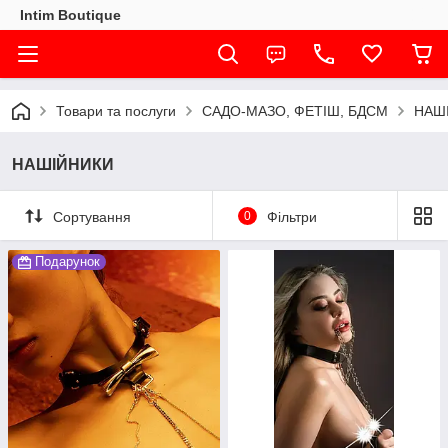
Intim Boutique
Товари та послуги
САДО-МАЗО, ФЕТІШ, БДСМ
НАШ
НАШІЙНИКИ
Сортування
0
Фільтри
Подарунок