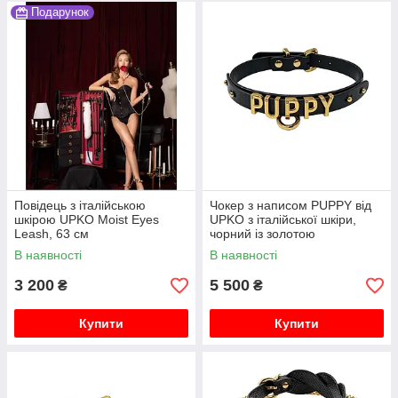
Подарунок
Повідець з італійською
Чокер з написом PUPPY від
шкірою UPKO Moist Eyes
UPKO з італійської шкіри,
Leash, 63 см
чорний із золотою
фурнітурою
В наявності
В наявності
3 200
5 500
₴
₴
Купити
Купити