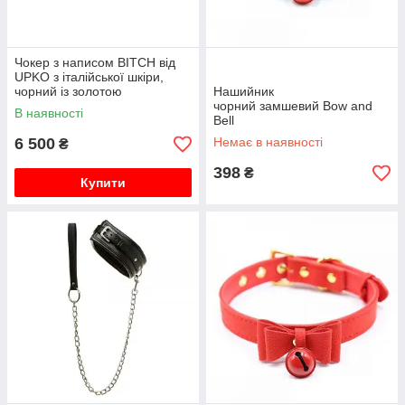
Чокер з написом BITCH від
UPKO з італійської шкіри,
чорний із золотою
Нашийник
фурнітурою, One Size
чорний замшевий Bow and
В наявності
Bell
6 500
Немає в наявності
₴
398
₴
Купити