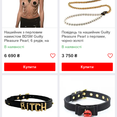
Нашийник з перловим
Повідець та нашийник Guilty
намистом BDSM Guilty
Pleasure Pearl з перлами,
Pleasure Pearl, 6 рядів, на
чорно-золоті
зав'язках
В наявності
В наявності
6 690
3 750
₴
₴
Купити
Купити