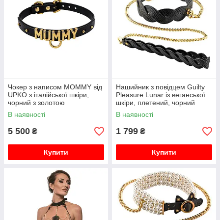
Чокер з написом MOMMY від
Нашийник з повідцем Guilty
UPKO з італійської шкіри,
Pleasure Lunar із веганської
чорний з золотою
шкіри, плетений, чорний
фурнітурою
В наявності
В наявності
5 500
1 799
₴
₴
Купити
Купити