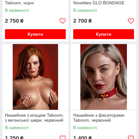
Taboom, чорні
Novelties GLO BONDAGE
COLLAR AND LEASH GREEN
В наявності
В наявності
2 750
2 700
₴
₴
Купити
Купити
Нашийник з кільцем Taboom,
Нашийник з фіксаторами
з веганської шкіри, червоний
Taboom, червоний
В наявності
В наявності
1 250
1 400
₴
₴