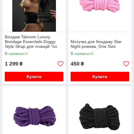
Бондаж Taboom Luxury
Bondage Essentials Doggy
Мотузка для бондажу Star
Style Strap для позицій "по
Night рожева, One Size
собачому" чорний
В наявності
В наявності
1 299
450
₴
₴
Купити
Купити