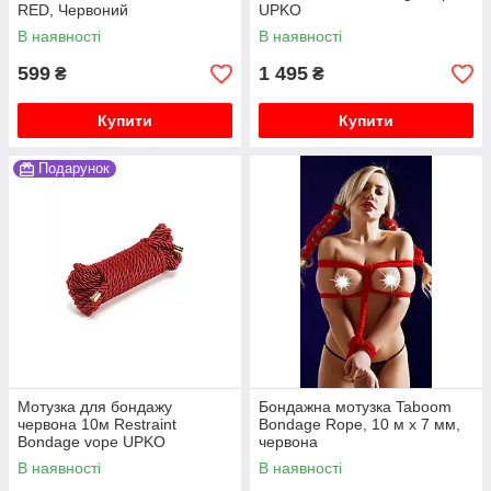
RED, Червоний
UPKO
В наявності
В наявності
599
1 495
₴
₴
Купити
Купити
Подарунок
Мотузка для бондажу
Бондажна мотузка Taboom
червона 10м Restraint
Bondage Rope, 10 м х 7 мм,
Bondage vope UPKO
червона
В наявності
В наявності