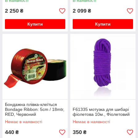
В наявності
В наявності
2 250
2 099
₴
₴
Купити
Купити
Бондажна плівка-клеїться
Bondage Ribbon: 5cm / 18mtr,
F61335 мотузка для шибарі
RED, Червоний
фіолетова 10м., Фіолетовий
Немає в наявності
Немає в наявності
440
350
₴
₴