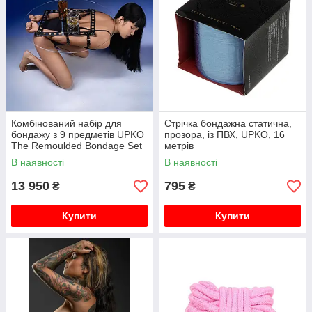
Комбінований набір для
Стрічка бондажна статична,
бондажу з 9 предметів UPKO
прозора, із ПВХ, UPKO, 16
The Remoulded Bondage Set
метрів
В наявності
В наявності
13 950
795
₴
₴
Купити
Купити