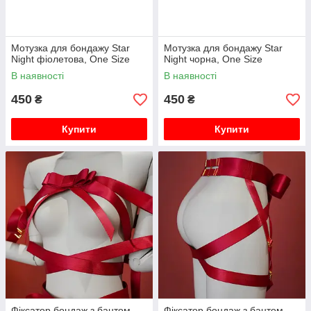
Мотузка для бондажу Star
Мотузка для бондажу Star
Night фіолетова, One Size
Night чорна, One Size
В наявності
В наявності
450
450
₴
₴
Купити
Купити
Фіксатор бондаж з бантом
Фіксатор бондаж з бантом