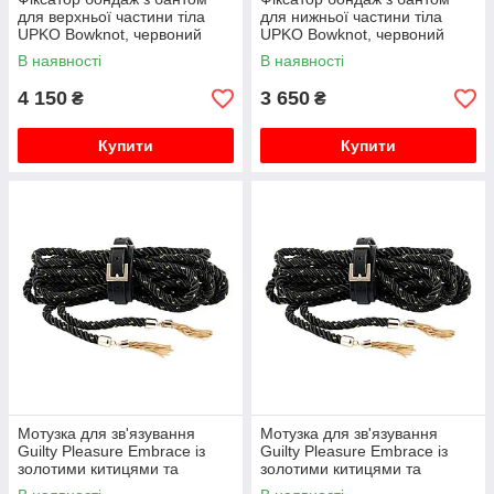
для верхньої частини тіла
для нижньої частини тіла
UPKO Bowknot, червоний
UPKO Bowknot, червоний
В наявності
В наявності
4 150
3 650
₴
₴
Купити
Купити
Мотузка для зв'язування
Мотузка для зв'язування
Guilty Pleasure Embrace із
Guilty Pleasure Embrace із
золотими китицями та
золотими китицями та
застібкою-ременем, 7 м
застібкою-ременем, 3 м