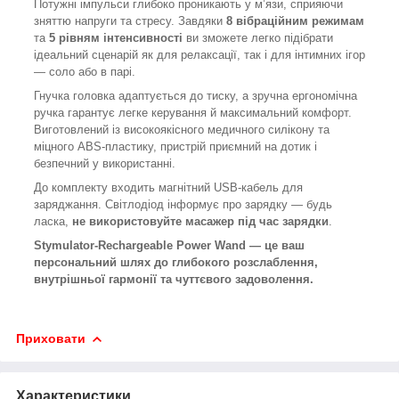
Потужні імпульси глибоко проникають у м’язи, сприяючи
зняттю напруги та стресу. Завдяки
8 вібраційним режимам
та
5 рівням інтенсивності
ви зможете легко підібрати
ідеальний сценарій як для релаксації, так і для інтимних ігор
— соло або в парі.
Гнучка головка адаптується до тиску, а зручна ергономічна
ручка гарантує легке керування й максимальний комфорт.
Виготовлений із високоякісного медичного силікону та
міцного ABS-пластику, пристрій приємний на дотик і
безпечний у використанні.
До комплекту входить магнітний USB-кабель для
заряджання. Світлодіод інформує про зарядку — будь
ласка,
не використовуйте масажер під час зарядки
.
Stymulator-Rechargeable Power Wand — це ваш
персональний шлях до глибокого розслаблення,
внутрішньої гармонії та чуттєвого задоволення.
Приховати
Характеристики