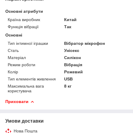
Основні атрибути
Країна виробник
Китай
Функція вібрації
Так
Основні
Тип інтимної іграшки
Вібратор мікрофон
Стать
Унісекс
Матеріал
Силікон
Режим роботи
Вібрація
Колір
Рожевий
Тип елементів живлення
USB
Максимальна вага
8 кг
користувача
Приховати
Умови доставки
Нова Пошта