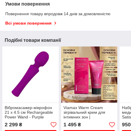
Умови повернення
Повернення товару впродовж 14 днів за домовленістю
Всі умови повернення
Подібні товари компанії
Вібромасажер-мікрофон
Viamax Warm Cream
Набі
21 х 4.5 см Rechargeable
зігрівальний крем для
меди
Power Wand - Purple
інтимних зон |
Sati
Збуджувальний засіб із
біли
2 299
1 495
950
₴
₴
даміаною | Швеція
інти