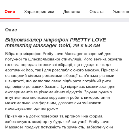
Опис
Характеристики
Доставка
Оплата
Умови п
Опис
Вібромасажер мікрофон PRETTY LOVE
Interesting Massager Gold, 29 х 5.8 см
Вібратор-мікрофон Pretty Love Massager створений для
потужної та цілеспрямованої стимуляції. Його велика округла
головка передає інтенсивні вібрації, що підходять як для
еротичних ігор, так і для розслаблюючого масажу. Пристрій
оснащений сімома режимами вібрації та п'ятьма рівнями
швидкості, що дозволяє легко підбирати потрібний ритм
відповідно до ваших бажань. Це відкриває можливості для
експериментів та різноманітних відчуттів. Зручна ручка з
інтуїтивними кнопками керування робить використання
максимально комфортним, дозволяючи змінювати
налаштування одним рухом.
Приємна на дотик поверхня та ергономічна форма
забезпечують комфорт у будь-якій ситуації. Pretty Love
Massager поєднує потужність та зручність, забезпечуючи