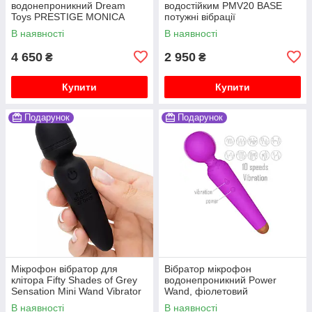
водонепроникний Dream
водостійким PMV20 BASE
Toys PRESTIGE MONICA
потужні вібрації
LUXXE
В наявності
В наявності
4 650
2 950
₴
₴
Купити
Купити
Подарунок
Подарунок
Мікрофон вібратор для
Вібратор мікрофон
клітора Fifty Shades of Grey
водонепроникний Power
Sensation Mini Wand Vibrator
Wand, фіолетовий
В наявності
В наявності