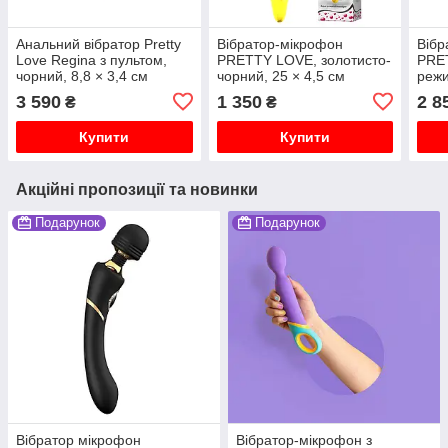
Анальний вібратор Pretty
Вібратор-мікрофон
Вібр
Love Regina з пультом,
PRETTY LOVE, золотисто-
PRET
чорний, 8,8 × 3,4 см
чорний, 25 × 4,5 см
режи
5 см
3 590
1 350
2 8
₴
₴
Купити
Купити
Акційні пропозиції та новинки
Подарунок
Подарунок
Вібратор мікрофон
Вібратор-мікрофон з