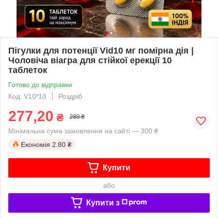
Пігулки для потенції Vid10 мг помірна дія |
Чоловіча віагра для стійкої ерекції 10
таблеток
Готово до відправки
Код: V10*10
Роздріб
277,20
₴
280 ₴
Мінімальна сума замовлення на сайті — 300 ₴
Економія
2.80 ₴
Купити
або
Купити з