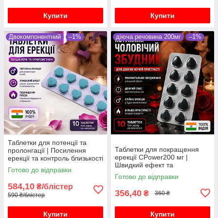
Купити
Купити
Двокомпонентний
–1%
діюча речовина 200мг
–1%
Таблетки для потенції та
Таблетки для покращення
пролонгації | Посилення
ерекції CPower200 мг |
ерекції та контроль близькості
Швидкий ефект та
10 таблеток
Готово до відправки
впевненість у собі
Готово до відправки
584,10
₴/блістер
356,40
₴
360 ₴
590 ₴/блістер
Купити
Купити