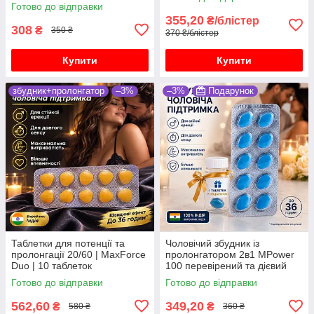
Готово до відправки
355,20
₴/блістер
308
₴
350 ₴
370 ₴/блістер
Купити
Купити
збудник+пролонгатор
–3%
–3%
Подарунок
Таблетки для потенції та
Чоловічий збудник із
пролонгації 20/60 | MaxForce
пролонгатором 2в1 MPower
Duo | 10 таблеток
100 перевірений та дієвий
препарат 10 таблеток
Готово до відправки
Готово до відправки
562,60
349,20
₴
₴
580 ₴
360 ₴