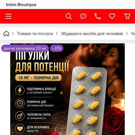
Intim Boutique
Товари та послуги
Збуджуючі засоби для чоловіків
Чо
діюча речовина 10 мг
–1%