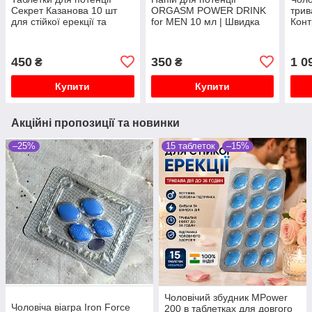
Секрет Казанова 10 шт
ORGASM POWER DRINK
трив
для стійкої ерекції та
for MEN 10 мл | Швидка
Конт
тривалої дії (Оригінал)
стимуляція ерекції та
стій
енергії
450
350
1 0
₴
₴
Купити
Купити
Акційні пропозиції та новинки
–25%
15 таблеток
–15%
Чоловічий збудник MPower
Чоловіча віагра Iron Force
200 в таблетках для довгого