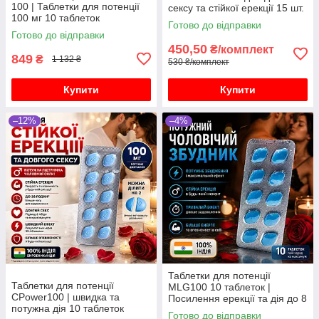
100 | Таблетки для потенції
сексу та стійкої ерекції 15 шт.
100 мг 10 таблеток
Готово до відправки
Готово до відправки
450,50
₴/комплект
849
₴
1 132 ₴
530 ₴/комплект
Купити
Купити
–12%
–4%
Таблетки для потенції
Таблетки для потенції
MLG100 10 таблеток |
СPower100 | швидка та
Посилення ерекції та дія до 8
потужна дія 10 таблеток
годин
Готово до відправки