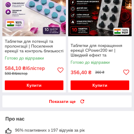
Таблетки для потенції та
Таблетки для покращення
пролонгації | Посилення
ерекції CPower200 мг |
ерекції та контроль близькості
Швидкий ефект та
10 таблеток
Готово до відправки
впевненість у собі
Готово до відправки
584,10
₴/блістер
356,40
₴
360 ₴
590 ₴/блістер
Купити
Купити
Показати ще
Про нас
96% позитивних з 197 відгуків за рік