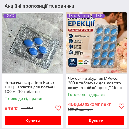
Акційні пропозиції та новинки
–25%
15 таблеток
–15%
Чоловічий збудник MPower
Чоловіча віагра Iron Force
200 в таблетках для довгого
100 | Таблетки для потенції
сексу та стійкої ерекції 15 шт.
100 мг 10 таблеток
Готово до відправки
Готово до відправки
450,50
₴/комплект
849
₴
1 132 ₴
530 ₴/комплект
Купити
Купити