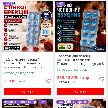
–12%
–4%
Таблетки для потенції
Таблетки для потенції
MLG100 10 таблеток |
СPower100 | швидка та
Посилення ерекції та дія до 8
потужна дія 10 таблеток
годин
Готово до відправки
Готово до відправки
355,20
₴/блістер
308
₴
350 ₴
370 ₴/блістер
Купити
Купити
збудник+пролонгатор
–3%
–3%
Подарунок