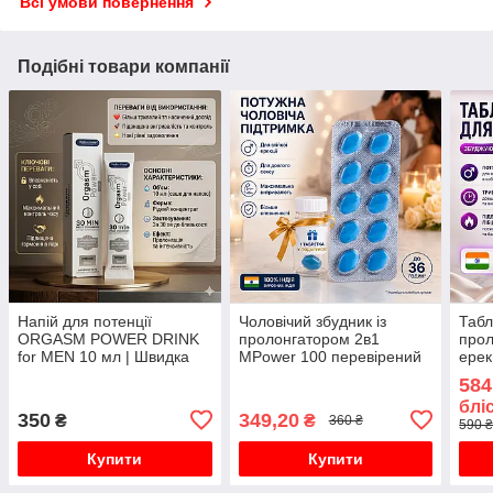
Всі умови повернення
Подібні товари компанії
Напій для потенції
Чоловічий збудник із
Табл
ORGASM POWER DRINK
пролонгатором 2в1
прол
for MEN 10 мл | Швидка
MPower 100 перевірений
ерек
стимуляція ерекції та
та дієвий препарат 10
близ
584
енергії
таблеток
блі
350
349,20
₴
₴
360 ₴
590 ₴
Купити
Купити