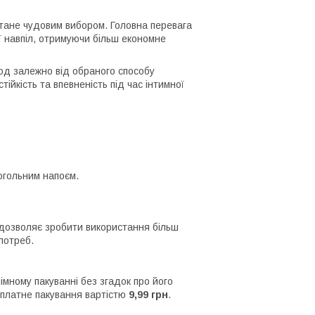
тане чудовим вибором. Головна перевага
 її навпіл, отримуючи більш економне
іод залежно від обраного способу
йкість та впевненість під час інтимної
огольним напоєм.
 дозволяє зробити використання більш
потреб.
імному пакуванні без згадок про його
 платне пакування вартістю
9,99 грн
.