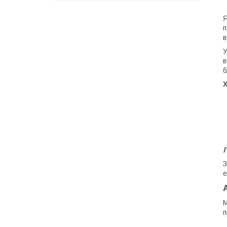
Я
в
У
в
б
З
е
М
п