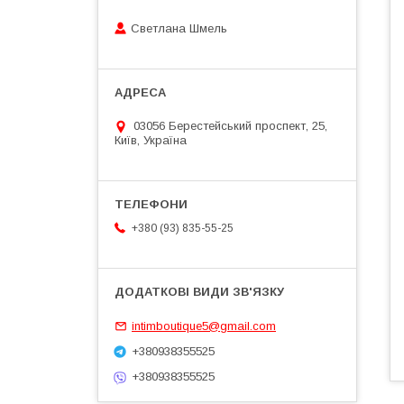
Светлана Шмель
03056 Берестейський проспект, 25,
Київ, Україна
+380 (93) 835-55-25
intimboutique5@gmail.com
+380938355525
+380938355525