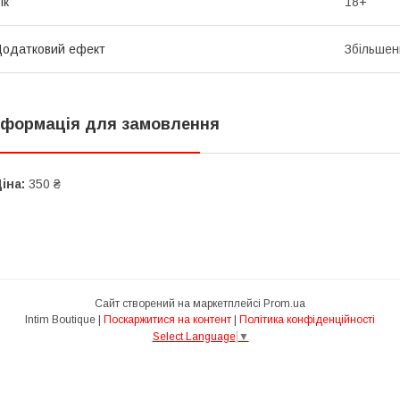
ік
18+
одатковий ефект
Збільшен
нформація для замовлення
іна:
350 ₴
Сайт створений на маркетплейсі
Prom.ua
Intim Boutique |
Поскаржитися на контент
|
Політика конфіденційності
Select Language
▼