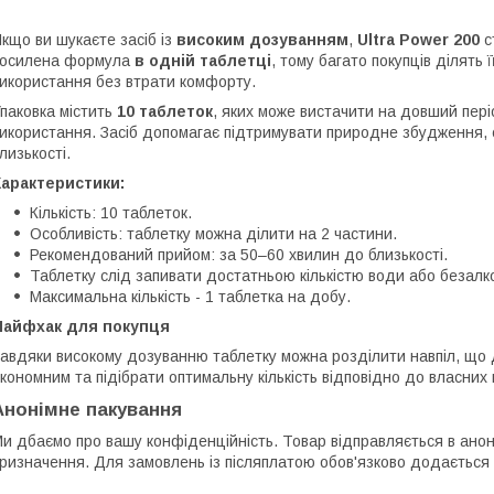
кщо ви шукаєте засіб із
високим дозуванням
,
Ultra Power 200
с
посилена формула
в одній таблетці
, тому багато покупців ділять
икористання без втрати комфорту.
паковка містить
10 таблеток
, яких може вистачити на довший пер
икористання. Засіб допомагає підтримувати природне збудження, сті
лизькості.
Характеристики:
Кількість: 10 таблеток.
Особливість: таблетку можна ділити на 2 частини.
Рекомендований прийом: за 50–60 хвилин до близькості.
Таблетку слід запивати достатньою кількістю води або безалк
Максимальна кількість - 1 таблетка на добу.
Лайфхак для покупця
авдяки високому дозуванню таблетку можна розділити навпіл, що
кономним та підібрати оптимальну кількість відповідно до власних 
Анонімне пакування
и дбаємо про вашу конфіденційність. Товар відправляється в анон
ризначення. Для замовлень із післяплатою обов'язково додається