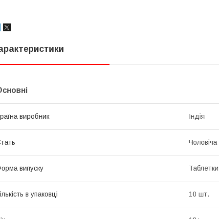
арактеристики
Основні
раїна виробник
Індія
тать
Чоловіча
орма випуску
Таблетки
ількість в упаковці
10 шт.