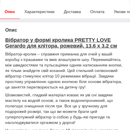
Опис
Характеристики
Доставка
Оплата
Умови п
Опис
Вібратор у формі кролика PRETTY LOVE
Gerardo для клітора, рожевий, 13.6 х 3.2 см
Вібратор-кролик – справжня приманка для очей у вашій
коробці з іграшками та вміє влаштувати шоу. Перемикайтесь
між швидкостями та пульсаціями одним натисканням кнопки,
як тільки знайдете свій коханий. Цей стильний силіконовий
вібратор стимулює клітор 10 режимами вібрації. Завдяки
простому управлінню однією кнопкою біля основи вібратора,
це заняття перетворюється на дитячу гру!
Шовковистий, гладкий матеріал ковзає як уві сні завдяки
мастилу на водній основі, а також водонепроникний, що
полегшує очищення після гри. Все це у зручному для
подорожей розмірі, так що ви можете брати цей
суперпотужний вібратор із собою у будь-які пригоди та
насолоджуватися оргазмом у дорозі!