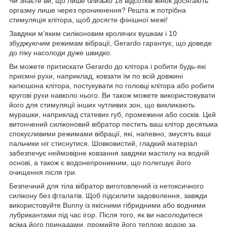
Чи знаєте ви, що лише близько 18 відсотків жінок досягають
оргазму лише через проникнення? Решта ж потрібна
стимуляція клітора, щоб досягти фінішної межі!
Завдяки м'яким силіконовим кролячих вушкам і 10
збуджуючим режимам вібрації, Gerardo гарантує, що доведе
до піку насолоди дуже швидко.
Ви можете притискати Gerardo до клітора і робити будь-які
приємні рухи, наприклад, ковзати їм по всій довжині
капюшона клітора, постукувати по головці клітора або робити
кругові рухи навколо нього. Ви також можете використовувати
його для стимуляції інших чутливих зон, що викликають
мурашки, наприклад статевих губ, промежини або сосків. Цей
витончений силіконовий вібратор пестить ваш клітор десятьма
спокусливими режимами вібрації, які, напевно, змусять ваші
пальчики ніг стиснутися. Шовковистий, гладкий матеріал
забезпечує неймовірне ковзання завдяки мастилу на водній
основі, а також є водонепроникним, що полегшує його
очищення після гри.
Безпечний для тіла вібратор виготовлений із нетоксичного
силікону без фталатів. Щоб підсилити задоволення, завжди
використовуйте Bunny із якісними гібридними або водними
лубрикантами під час ігор. Після того, як ви насолодитеся
всіма його принадами, промийте його теплою водою за