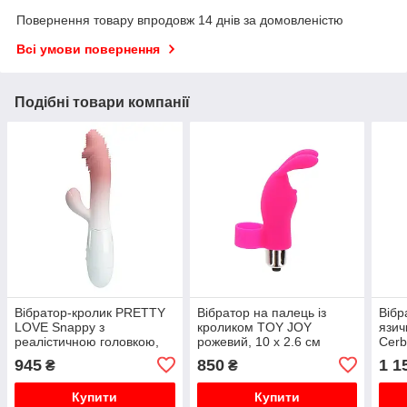
Повернення товару впродовж 14 днів за домовленістю
Всі умови повернення
Подібні товари компанії
Вібратор-кролик PRETTY
Вібратор на палець із
Вібр
LOVE Snappy з
кроликом TOY JOY
язи
реалістичною головкою,
рожевий, 10 х 2.6 см
Cerb
рожевий, 19 х 3.2 см
3.2 
945
850
1 1
₴
₴
Купити
Купити