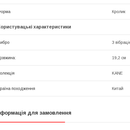
Форма
Кролик
Користувацькі характеристики
Вибро
З вібрац
овжина:
19,2 см
олекція
KANE
раїна походження
Китай
нформація для замовлення