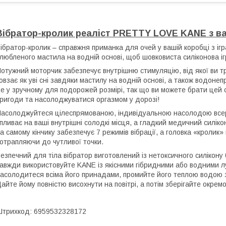
Вібратор-кролик реаліст PRETTY LOVE KANE з вак
ібратор-кролик – справжня приманка для очей у вашій коробці з і
любленого мастила на водній основі, щоб шовковиста силіконова іг
отужний моторчик забезпечує внутрішню стимуляцію, від якої ви т
овзає як уві сні завдяки мастилу на водній основі, а також водоне
е у зручному для подорожей розмірі, так що ви можете брати цей с
ригоди та насолоджуватися оргазмом у дорозі!
асолоджуйтеся цілеспрямованою, індивідуальною насолодою всеред
пливає на ваші внутрішні солодкі місця, а гладкий медичний силіко
а самому кінчику забезпечує 7 режимів вібрації, а головка «кролик»
отрапляючи до чутливої точки.
езпечний для тіла вібратор виготовлений із нетоксичного силікон
авжди використовуйте KANE із якісними гібридними або водними луб
асолодитеся всіма його принадами, промийте його теплою водою 
айте йому повністю висохнути на повітрі, а потім зберігайте окремо
трихкод: 6959532328172