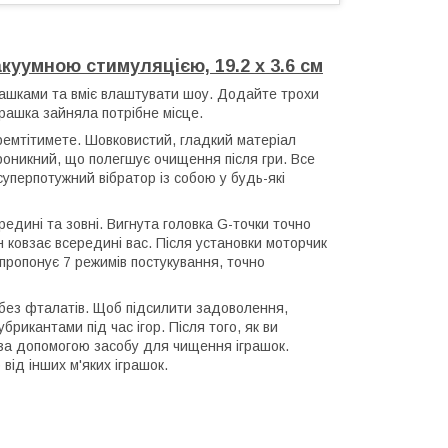
уумною стимуляцією, 19.2 х 3.6 см
грашками та вміє влаштувати шоу. Додайте трохи
рашка зайняла потрібне місце.
ремтітимете. Шовковистий, гладкий матеріал
проникний, що полегшує очищення після гри. Все
уперпотужний вібратор із собою у будь-які
ині та зовні. Вигнута головка G-точки точно
н ковзає всередині вас. Після установки моторчик
 пропонує 7 режимів постукування, точно
у без фталатів. Щоб підсилити задоволення,
рикантами під час ігор. Після того, як ви
за допомогою засобу для чищення іграшок.
 від інших м'яких іграшок.