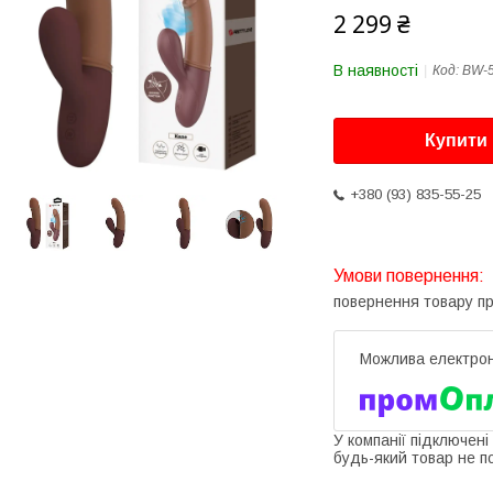
2 299 ₴
В наявності
Код:
BW-
Купити
+380 (93) 835-55-25
повернення товару п
У компанії підключені
будь-який товар не п