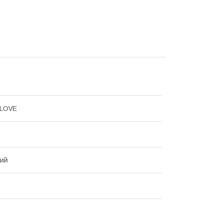
LOVE
вий