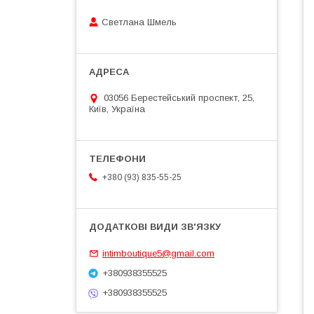
Светлана Шмель
03056 Берестейський проспект, 25,
Київ, Україна
+380 (93) 835-55-25
intimboutique5@gmail.com
+380938355525
+380938355525