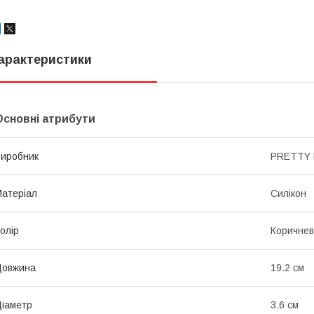
арактеристики
Основні атрибути
иробник
PRETTY 
атеріал
Силікон
олір
Коричне
Довжина
19.2 см
іаметр
3.6 см