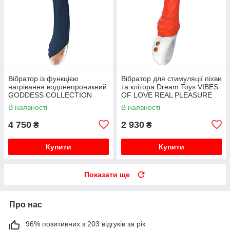
Вібратор із функцією
Вібратор для стимуляції піхви
нагрівання водонепроникний
та клітора Dream Toys VIBES
GODDESS COLLECTION
OF LOVE REAL PLEASURE
BOREAS
В наявності
В наявності
4 750
2 930
₴
₴
Купити
Купити
Показати ще
Про нас
96% позитивних з 203 відгуків за рік