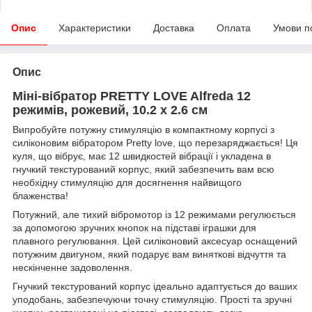
Опис
Характеристики
Доставка
Оплата
Умови п
Опис
Міні-вібратор PRETTY LOVE Alfreda 12
режимів, рожевий, 10.2 х 2.6 см
Випробуйте потужну стимуляцію в компактному корпусі з
силіконовим вібратором Pretty love, що перезаряджається! Ця
куля, що вібрує, має 12 швидкостей вібрації і укладена в
гнучкий текстурований корпус, який забезпечить вам всю
необхідну стимуляцію для досягнення найвищого
блаженства!
Потужний, але тихий вібромотор із 12 режимами регулюється
за допомогою зручних кнопок на підставі іграшки для
плавного регулювання. Цей силіконовий аксесуар оснащений
потужним двигуном, який подарує вам виняткові відчуття та
нескінченне задоволення.
Гнучкий текстурований корпус ідеально адаптується до ваших
уподобань, забезпечуючи точну стимуляцію. Прості та зручні