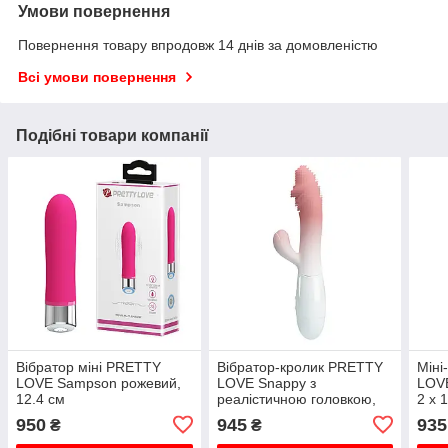
Умови повернення
Повернення товару впродовж 14 днів за домовленістю
Всі умови повернення
Подібні товари компанії
Вібратор міні PRETTY
Вібратор-кролик PRETTY
Міні
LOVE Sampson рожевий,
LOVE Snappy з
LOVE
12.4 см
реалістичною головкою,
2 х 
рожевий, 19 х 3.2 см
950
945
935
₴
₴