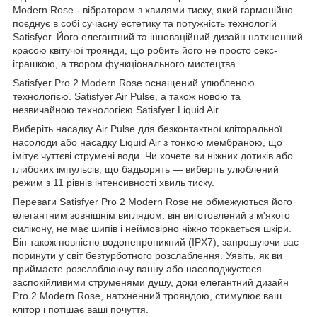
Modern Rose - вібратором з хвилями тиску, який гармонійно
поєднує в собі сучасну естетику та потужність технологій
Satisfyer. Його елегантний та інноваційний дизайн натхненний
красою квітучої троянди, що робить його не просто секс-
іграшкою, а твором функціонального мистецтва.
Satisfyer Pro 2 Modern Rose оснащений улюбленою
технологією. Satisfyer Air Pulse, а також новою та
незвичайною технологією Satisfyer Liquid Air.
Виберіть насадку Air Pulse для безконтактної кліторальної
насолоди або насадку Liquid Air з тонкою мембраною, що
імітує чуттєві струмені води. Чи хочете ви ніжних дотиків або
глибоких імпульсів, що бадьорять — виберіть улюблений
режим з 11 рівнів інтенсивності хвиль тиску.
Переваги Satisfyer Pro 2 Modern Rose не обмежуються його
елегантним зовнішнім виглядом: він виготовлений з м'якого
силікону, не має шипів і неймовірно ніжно торкається шкіри.
Він також повністю водонепроникний (IPX7), запрошуючи вас
поринути у світ безтурботного розслаблення. Уявіть, як ви
приймаєте розслаблюючу ванну або насолоджуєтеся
заспокійливими струменями душу, доки елегантний дизайн
Pro 2 Modern Rose, натхненний трояндою, стимулює ваш
клітор і потішає ваші почуття.