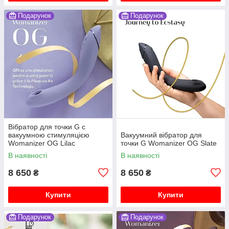
Подарунок
Подарунок
Вібратор для точки G c
вакуумною стимуляцією
Вакуумний вібратор для
Womanizer OG Lilac
точки G Womanizer OG Slate
В наявності
В наявності
8 650
8 650
₴
₴
Купити
Купити
Подарунок
Подарунок