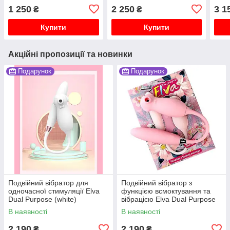
х 11.2 см
силі
1 250
2 250
3 1
₴
₴
х 3.
Купити
Купити
Акційні пропозиції та новинки
Подарунок
Подарунок
Подвійний вібратор для
Подвійний вібратор з
одночасної стимуляції Elva
функцією всмоктування та
Dual Purpose (white)
вібрацією Elva Dual Purpose
В наявності
В наявності
2 190
2 190
₴
₴