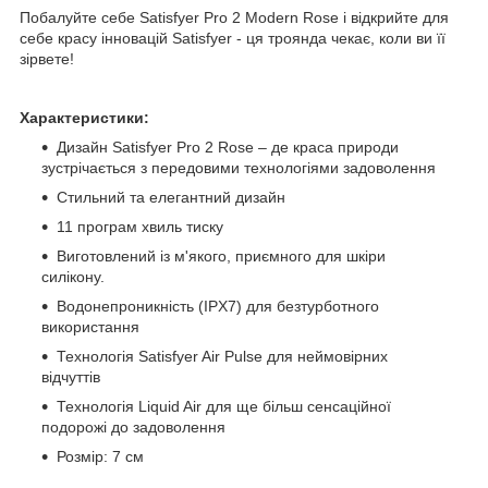
Побалуйте себе Satisfyer Pro 2 Modern Rose і відкрийте для
себе красу інновацій Satisfyer - ця троянда чекає, коли ви її
зірвете!
Характеристики:
Дизайн Satisfyer Pro 2 Rose – де краса природи
зустрічається з передовими технологіями задоволення
Стильний та елегантний дизайн
11 програм хвиль тиску
Виготовлений із м'якого, приємного для шкіри
силікону.
Водонепроникність (IPX7) для безтурботного
використання
Технологія Satisfyer Air Pulse для неймовірних
відчуттів
Технологія Liquid Air для ще більш сенсаційної
подорожі до задоволення
Розмір: 7 см