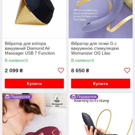
Вібратор для клітора
Вібратор для точки G c
вакуумний Diamond Air
вакуумною стимуляцією
Massager USB 7 Function
Womanizer OG Lilac
В наявності
В наявності
2 099
8 650
₴
₴
Купити
Купити
Подарунок
Подарунок