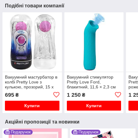
Подібні товари компанії
Вакуумний мастурбатор в
Вакуумний стимулятор
Ваку
колбі Pretty Love з
Pretty Love Ford,
Pret
кулькою, прозорий, 15 х
блакитний, 11,6 × 2,3 см
рож
6.3 см
695
1 250
1 2
₴
₴
Купити
Купити
Акційні пропозиції та новинки
Подарунок
Подарунок