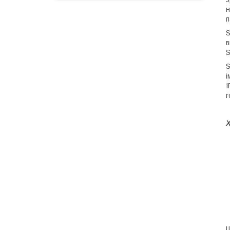
н
п
S
в
S
S
і
I
г
Ш