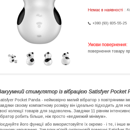
Немає в наявності
К
+380 (93) 835-55-25
повернення товару п
Вакуумний стимулятор із вібрацією Satisfyer Pocket P
atisfyer Pocket Panda - неймовірно милий вібратор з повітряними імп
авдяки своєму компактному розміру він ідеально підходить для нова
воєї колекції товарів для задоволень. Завдяки 11 рівням інтенсивно
ібратор робить більше, ніж просто «ведмежий мінімум».
оєднуйте його функції або використовуйте їх окремо - і те, і інш
ручному керуванню. Завдяки м'якій силіконовій поверхні Satisfyer 