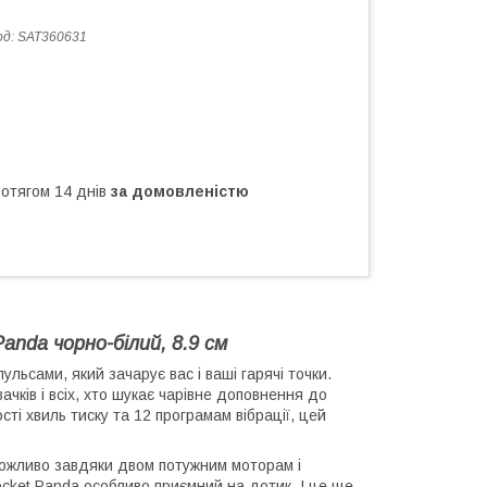
од:
SAT360631
ротягом 14 днів
за домовленістю
anda чорно-білий, 8.9 см
ульсами, який зачарує вас і ваші гарячі точки.
чків і всіх, хто шукає чарівне доповнення до
сті хвиль тиску та 12 програмам вібрації, цей
е можливо завдяки двом потужним моторам і
Pocket Panda особливо приємний на дотик. І це ще