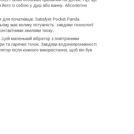
 його із собою у душ або ванну. Абсолютно
 для початківців. Satisfyer Pocket Panda
ьому має велику потужність: завдяки технології
зконтактними хвилями тиску.
. Цей маленький вібратор з повітряними
іри та гарячих точок. Завдяки водонепроникності
ятор після кожного використання, щоб він був