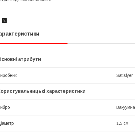
арактеристики
Основні атрибути
иробник
Satisfyer
Користувальницькі характеристики
Вибро
Вакуумна
іаметр
1,5 см