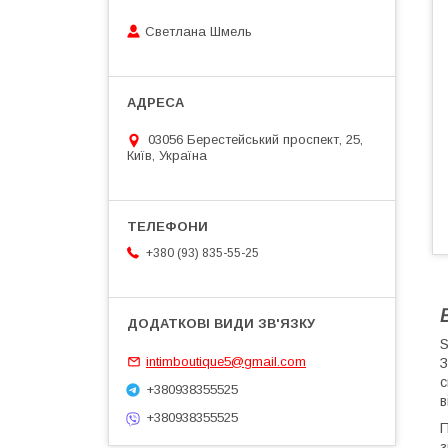
Светлана Шмель
03056 Берестейський проспект, 25,
Київ, Україна
+380 (93) 835-55-25
S
intimboutique5@gmail.com
З
с
+380938355525
в
+380938355525
П
з