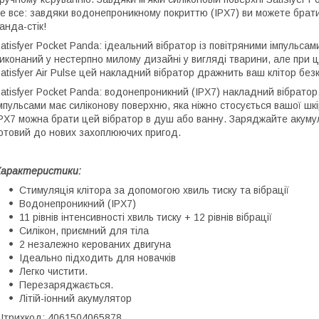
е все: завдяки водонепроникному покриттю (IPX7) ви можете брати
анда-стік!
atisfyer Pocket Panda: ідеальний вібратор із повітряними імпульсами
иконаний у нестерпно милому дизайні у вигляді тварини, але при ц
atisfyer Air Pulse цей накладний вібратор дражнить ваш клітор бе
atisfyer Pocket Panda: водонепроникний (IPX7) накладний вібратор
мпульсами має силіконову поверхню, яка ніжно стосується вашої шк
PX7 можна брати цей вібратор в душ або ванну. Заряджайте акумул
отовий до нових захоплюючих пригод.
Характеристики:
Стимуляція клітора за допомогою хвиль тиску та вібрації
Водонепроникний (IPX7)
11 рівнів інтенсивності хвиль тиску + 12 рівнів вібрації
Силікон, приємний для тіла
2 незалежно керованих двигуна
Ідеально підходить для новачків
Легко чистити.
Перезаряджається.
Літій-іонний акумулятор
трихкод: 4061504065878