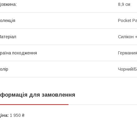
овжина:
8,9 см
олекція
Pocket P
атеріал
Силікон 
раїна походження
Германи
олір
Чорний/Б
нформація для замовлення
іна:
1 950 ₴