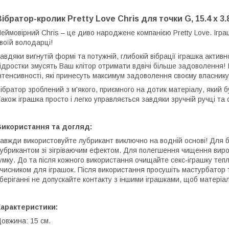
Вібратор-кролик Pretty Love Chris для точки G, 15.4 х 3.
еймовірний Chris – це диво народжене компанією Pretty Love. Ігр
воїй володарці!
авдяки вигнутій формі та потужній, глибокій вібрації іграшка актив
ідростки змусять Ваш клітор отримати вдвічі більше задоволення! Іг
нтенсивності, які принесуть максимум задоволення своєму власнику
ібратор зроблений з м'якого, приємного на дотик матеріалу, який б
акож іграшка просто і легко управляється завдяки зручній ручці та
Використання та догляд:
авжди використовуйте лубрикант виключно на водній основі! Для б
убрикантом зі зігріваючим ефектом. Для полегшення чищення виро
умку. До та після кожного використання очищайте секс-іграшку те
чисником для іграшок. Після використання просушіть мастурбатор 
беріганні не допускайте контакту з іншими іграшками, щоб матеріа
Характеристики:
овжина: 15 см.