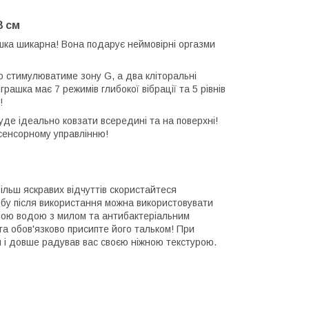
8 см
ашка шикарна! Вона подарує неймовірні оргазми
но стимулюватиме зону G, а два кліторальні
рашка має 7 режимів глибокої вібрації та 5 рівнів
!
уде ідеально ковзати всередині та на поверхні!
 сенсорному управлінню!
ільш яскравих відчуттів скористайтеся
бу після використання можна використовувати
плою водою з милом та антибактеріальним
та обов'язково присипте його тальком! При
л і довше радував вас своєю ніжною текстурою.