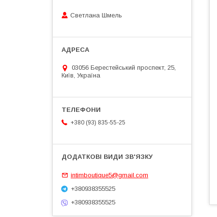
Светлана Шмель
03056 Берестейський проспект, 25,
Київ, Україна
+380 (93) 835-55-25
intimboutique5@gmail.com
+380938355525
+380938355525