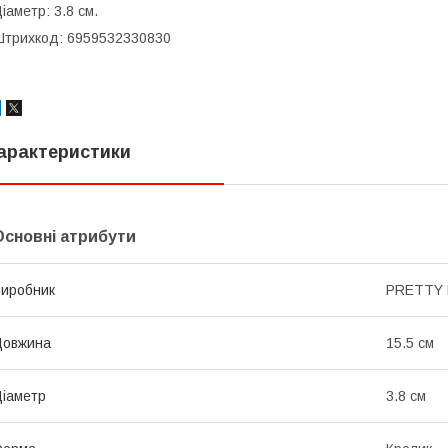
іаметр: 3.8 см.
трихкод: 6959532330830
арактеристики
Основні атрибути
иробник
PRETTY 
Довжина
15.5 см
іаметр
3.8 см