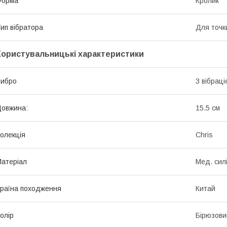
Форма
Кролик
ип вібратора
Для точк
Користувальницькі характеристики
Вибро
З вібрац
овжина:
15.5 см
олекція
Chris
атеріал
Мед. сил
раїна походження
Китай
олір
Бірюзови