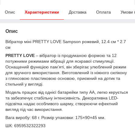
Опис
Характеристики
Доставка
Оплата
Умови 
Опис
Вібратор міні PRETTY LOVE Sampson рожевий, 12.4 см * 2.7
см
PRETTY LOVE
– вібратор із продуманою формою та 12
потужними режимами вібрації для яскравої стимуляції.
Оснащений функцією пам’яті, він зберігає улюблений режим
для зручного використання. Виготовлений із ніжного силікону
з глянсовою пластиковою основою, приємний на дотик та
стильний у вигляді.
Модель працює від однієї батарейки типу AA, легко керується
та забезпечує стабільну інтенсивність. Декоративна LED-
підсвітка надає особливого шарму, створюючи ефектний
вигляд під час використання.
Вага виробу: 68 г. Розмір упаковки: 175×90×45 мм.
ШК: 6959532322293