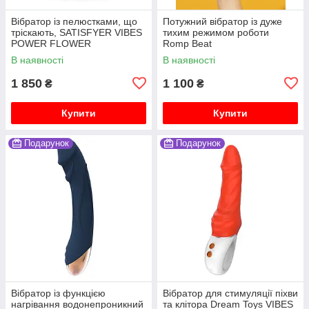
Вібратор із пелюстками, що
Потужний вібратор із дуже
тріскають, SATISFYER VIBES
тихим режимом роботи
POWER FLOWER
Romp Beat
В наявності
В наявності
1 850
1 100
₴
₴
Купити
Купити
Подарунок
Подарунок
Вібратор із функцією
Вібратор для стимуляції піхви
нагрівання водонепроникний
та клітора Dream Toys VIBES