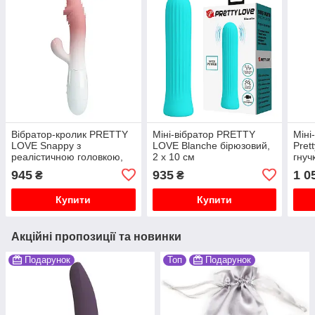
Вібратор-кролик PRETTY
Міні-вібратор PRETTY
Міні
LOVE Snappy з
LOVE Blanche бірюзовий,
Pret
реалістичною головкою,
2 х 10 см
гнуч
рожевий, 19 х 3.2 см
1,8 
945
935
1 0
₴
₴
Купити
Купити
Акційні пропозиції та новинки
Подарунок
Топ
Подарунок