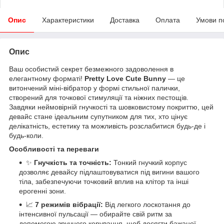
Опис
Характеристики
Доставка
Оплата
Умови п
Опис
Ваш особистий секрет безмежного задоволення в
елегантному форматі!
Pretty Love Cute Bunny
— це
витончений міні-вібратор у формі стильної палички,
створений для точкової стимуляції та ніжних пестощів.
Завдяки неймовірній гнучкості та шовковистому покриттю, цей
девайс стане ідеальним супутником для тих, хто цінує
делікатність, естетику та можливість розслабитися будь-де і
будь-коли.
Особливості та переваги
✨
Гнучкість та точність:
Тонкий гнучкий корпус
дозволяє девайсу підлаштовуватися під вигини вашого
тіла, забезпечуючи точковий вплив на клітор та інші
ерогенні зони.
📈
7 режимів вібрації:
Від легкого лоскотання до
інтенсивної пульсації — обирайте свій ритм за
допомогою зручного керування, щоб досягти бажаної