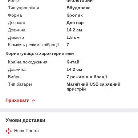
Колір
Фіолетовий
Тип управління
Вбудоване
Форма
Кролик
Для кого
Для пар
Довжина
14.2 см
Діаметр
1.8 см
Кількість режимів вібрації
7
Користувацькі характеристики
Країна походження
Китай
Довжина:
14,2 см
Вибро
7 режимів вібрації
Тип батареї
Магнітний USB зарядний
пристрій
Приховати
Умови доставки
Нова Пошта