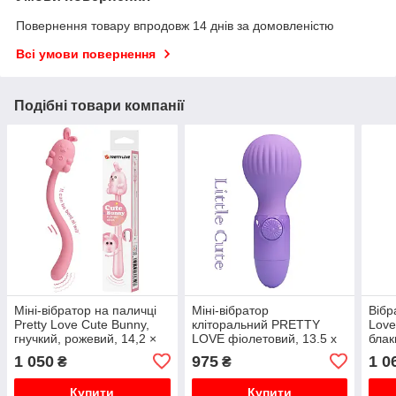
Повернення товару впродовж 14 днів за домовленістю
Всі умови повернення
Подібні товари компанії
Міні-вібратор на паличці
Міні-вібратор
Вібр
Pretty Love Cute Bunny,
кліторальний PRETTY
Love
гнучкий, рожевий, 14,2 ×
LOVE фіолетовий, 13.5 х
блак
1,8 см
5.2 см
1 050
975
1 0
₴
₴
Купити
Купити