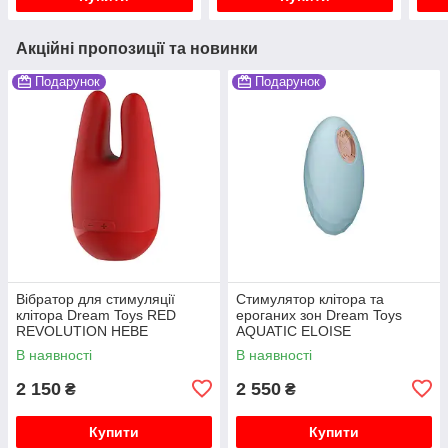
Акційні пропозиції та новинки
Подарунок
Подарунок
Вібратор для стимуляції
Стимулятор клітора та
клітора Dream Toys RED
ероганих зон Dream Toys
REVOLUTION HEBE
AQUATIC ELOISE
В наявності
В наявності
2 150
2 550
₴
₴
Купити
Купити