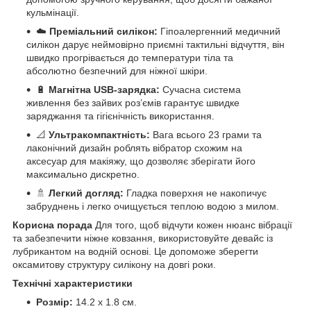
кульмінації.
☁️
Преміальний силікон:
Гіпоалергенний медичний
силікон дарує неймовірно приємні тактильні відчуття, він
швидко прогрівається до температури тіла та
абсолютно безпечний для ніжної шкіри.
🔋
Магнітна USB-зарядка:
Сучасна система
живлення без зайвих роз’ємів гарантує швидке
заряджання та гігієнічність використання.
📐
Ультракомпактність:
Вага всього 23 грами та
лаконічний дизайн роблять вібратор схожим на
аксесуар для макіяжу, що дозволяє зберігати його
максимально дискретно.
🚿
Легкий догляд:
Гладка поверхня не накопичує
забруднень і легко очищується теплою водою з милом.
Корисна порада
Для того, щоб відчути кожен нюанс вібрації
та забезпечити ніжне ковзання, використовуйте девайс із
лубрикантом на водній основі. Це допоможе зберегти
оксамитову структуру силікону на довгі роки.
Технічні характеристики
Розмір:
14.2 х 1.8 см.