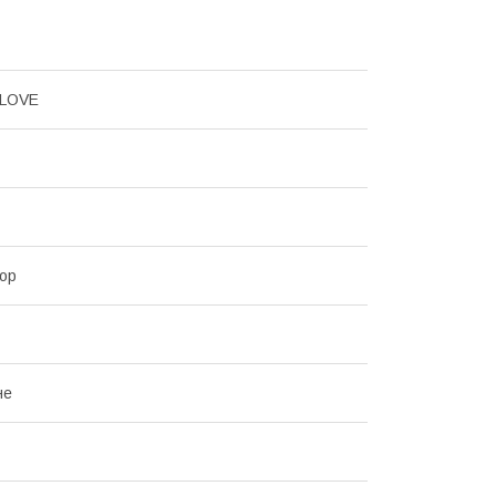
LOVE
ор
не