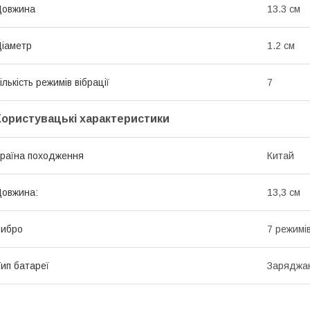
Довжина
13.3 см
іаметр
1.2 см
ількість режимів вібрації
7
Користувацькі характеристики
раїна походження
Китай
овжина:
13,3 см
Вибро
7 режимів
ип батареї
Заряджан