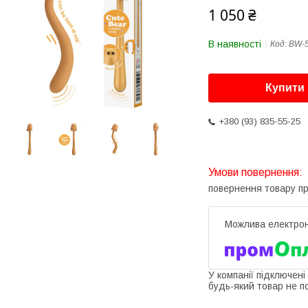
1 050 ₴
В наявності
Код:
BW-
Купити
+380 (93) 835-55-25
повернення товару п
У компанії підключені
будь-який товар не п