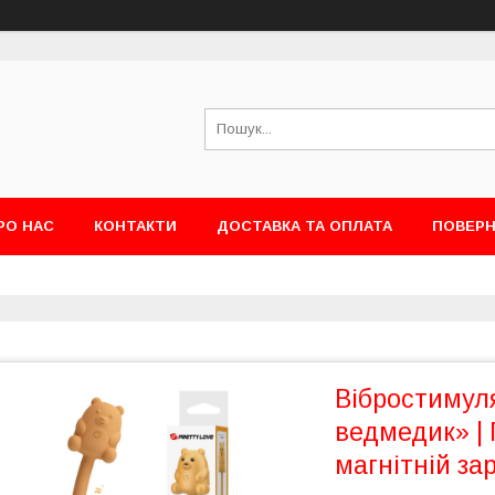
РО НАС
КОНТАКТИ
ДОСТАВКА ТА ОПЛАТА
ПОВЕРН
Вібростимул
ведмедик» | 
магнітній за