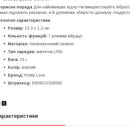
Корисна порада
Для найніжніших відчуттів використовуйте вібрато
ише підсилить ковзання, а й допоможе зберегти ідеальну гладкість
ехнічні характеристики
Розмір:
13.3 х 1.2 см.
Кількість функцій:
7 режимів вібрації.
Матеріал:
гіпоалергенний силікон.
Тип зарядки:
магнітна USB.
Вага:
23 г.
Колір:
жовтий.
Бренд:
Pretty Love.
Штрихкод:
6959532336580.
арактеристики