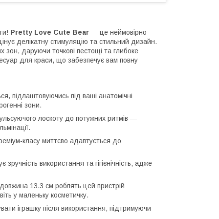
ти!
Pretty Love Cute Bear
— це неймовірно
 цінує делікатну стимуляцію та стильний дизайн.
х зон, даруючи точкові пестощі та глибоке
сесуар для краси, що забезпечує вам повну
ся, підлаштовуючись під ваші анатомічні
рогенні зони.
пульсуючого лоскоту до потужних ритмів —
ьмінації.
реміум-класу миттєво адаптується до
зручність використання та гігієнічність, адже
 довжина 13.3 см роблять цей пристрій
іть у маленьку косметичку.
ати іграшку після використання, підтримуючи