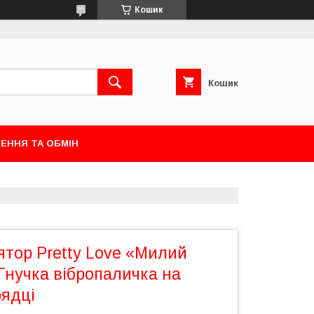
Кошик
Кошик
ЕННЯ ТА ОБМІН
ятор Pretty Love «Милий
Гнучка вібропаличка на
рядці