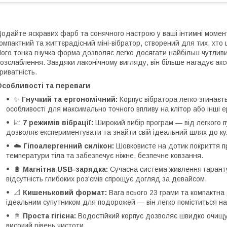
одайте яскравих фарб та сонячного настрою у ваші інтимні момен
омпактний та життєрадісний міні-вібратор, створений для тих, хто
ого тонка гнучка форма дозволяє легко досягати найбільш чутливи
озслаблення. Завдяки лаконічному вигляду, він більше нагадує ак
риватність.
Особливості та переваги
✨
Гнучкий та ергономічний:
Корпус вібратора легко згинаєть
особливості для максимально точного впливу на клітор або інші е
📈
7 режимів вібрації:
Широкий вибір програм — від легкого 
дозволяє експериментувати та знайти свій ідеальний шлях до кул
☁️
Гіпоалергенний силікон:
Шовковисте на дотик покриття п
температури тіла та забезпечує ніжне, безпечне ковзання.
🔋
Магнітна USB-зарядка:
Сучасна система живлення гарантує 
відсутність глибоких роз'ємів спрощує догляд за девайсом.
📐
Кишеньковий формат:
Вага всього 23 грами та компактна
ідеальним супутником для подорожей — він легко поміститься нав
🚿
Проста гігієна:
Водостійкий корпус дозволяє швидко очищув
високий рівень чистоти.