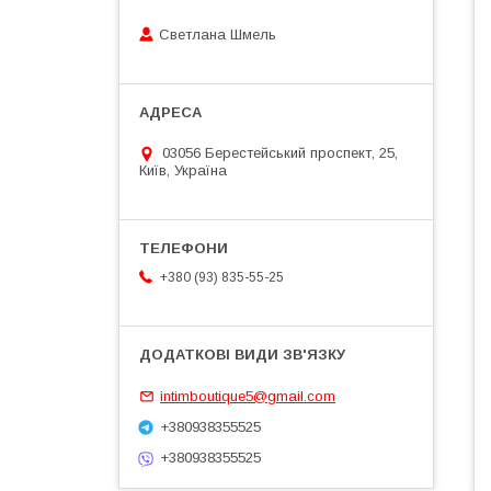
Светлана Шмель
03056 Берестейський проспект, 25,
Київ, Україна
+380 (93) 835-55-25
intimboutique5@gmail.com
+380938355525
+380938355525