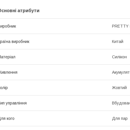
Основні атрибути
иробник
PRETTY 
раїна виробник
Китай
атеріал
Силікон
Живлення
Акумулят
олір
Жовтий
ип управління
Вбудова
ля кого
Для пар