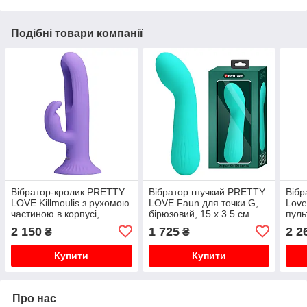
Подібні товари компанії
Вібратор-кролик PRETTY
Вібратор гнучкий PRETTY
Вібр
LOVE Killmoulis з рухомою
LOVE Faun для точки G,
Love
частиною в корпусі,
бірюзовий, 15 х 3.5 см
пуль
фіолетовий, 17.5 х 3.4 см
3.4 
2 150
1 725
2 2
₴
₴
Купити
Купити
Про нас