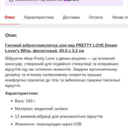
Опис
Характеристики
Доставка
Оплата
Умови п
Опис
Гнучкий вібростимулятор для пар PRETTY LOVE Dream
Lover's Whip, фіолетовий, 65.5 х 3.2 см
Вібруюче яйце Pretty Love з двома кінцями — це інтимний
аксесуар, створений для подвійної стимуляції та яскравіших
відчуттів під час інтимних моментів. Завдяки ергономічному
дизайну та м’якому силіконовому покриттю іграшка
комфортно прилягає до тіла та забезпечує приємні тактильні
відчуття.
Характеристики
:
Вага: 160 г
Матеріал: медичний силікон
12 режимів вібрації для різноманітних відчуттів
Живлення: перезарядка через USB