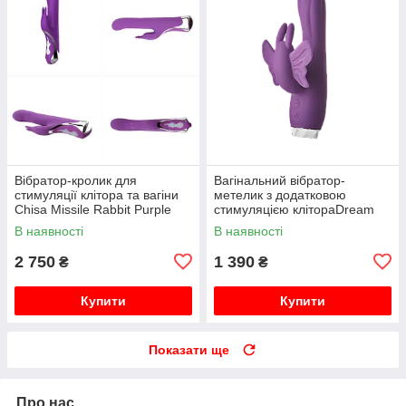
Вібратор-кролик для
Вагінальний вібратор-
стимуляції клітора та вагіни
метелик з додатковою
Chisa Missile Rabbit Purple
стимуляцією клітораDream
Toys FLIRTS BUTTERFLY
В наявності
В наявності
VIBRATOR PURPLE
2 750
1 390
₴
₴
Купити
Купити
Показати ще
Про нас