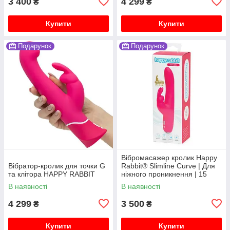
3 400
4 299
₴
₴
Купити
Купити
Подарунок
Подарунок
Вібромасажер кролик Happy
Вібратор-кролик для точки G
Rabbit® Slimline Curve | Для
та клітора HAPPY RABBIT
ніжного проникнення | 15
режимів
В наявності
В наявності
4 299
3 500
₴
₴
Купити
Купити