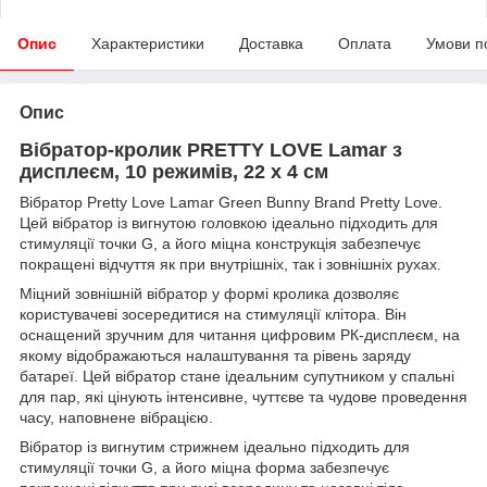
Опис
Характеристики
Доставка
Оплата
Умови п
Опис
Вібратор-кролик PRETTY LOVE Lamar з
дисплеєм, 10 режимів, 22 х 4 см
Вібратор Pretty Love Lamar Green Bunny Brand Pretty Love.
Цей вібратор із вигнутою головкою ідеально підходить для
стимуляції точки G, а його міцна конструкція забезпечує
покращені відчуття як при внутрішніх, так і зовнішніх рухах.
Міцний зовнішній вібратор у формі кролика дозволяє
користувачеві зосередитися на стимуляції клітора. Він
оснащений зручним для читання цифровим РК-дисплеєм, на
якому відображаються налаштування та рівень заряду
батареї. Цей вібратор стане ідеальним супутником у спальні
для пар, які цінують інтенсивне, чуттєве та чудове проведення
часу, наповнене вібрацією.
Вібратор із вигнутим стрижнем ідеально підходить для
стимуляції точки G, а його міцна форма забезпечує