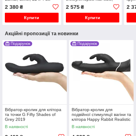
блакитний, 22.8 х 3.4 см
3.2-
2 380
2 575
2 3
₴
₴
Купити
Купити
Акційні пропозиції та новинки
Подарунок
Подарунок
Вібратор-кролик для клітора
Вібратор-кролик для
та точки G Fifty Shades of
подвійної стимуляції вагіни та
Grey 2019
клітора Happy Rabbit Realistic
В наявності
В наявності