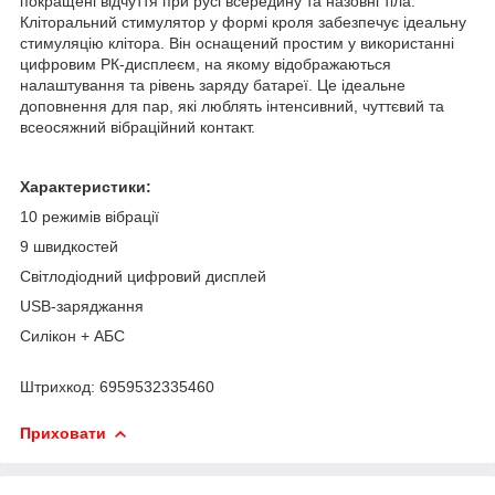
покращені відчуття при русі всередину та назовні тіла.
Кліторальний стимулятор у формі кроля забезпечує ідеальну
стимуляцію клітора. Він оснащений простим у використанні
цифровим РК-дисплеєм, на якому відображаються
налаштування та рівень заряду батареї. Це ідеальне
доповнення для пар, які люблять інтенсивний, чуттєвий та
всеосяжний вібраційний контакт.
Характеристики:
10 режимів вібрації
9 швидкостей
Світлодіодний цифровий дисплей
USB-заряджання
Силікон + АБС
Штрихкод: 6959532335460
Приховати