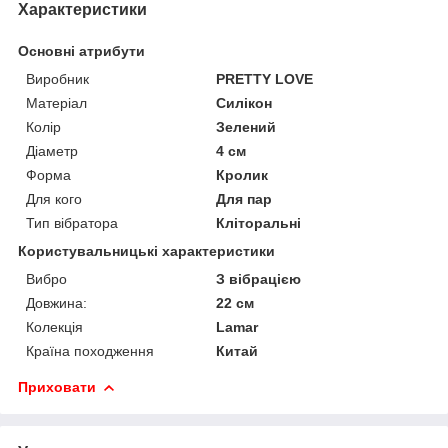
Характеристики
Основні атрибути
Виробник
PRETTY LOVE
Матеріал
Силікон
Колір
Зелений
Діаметр
4 см
Форма
Кролик
Для кого
Для пар
Тип вібратора
Кліторальні
Користувальницькі характеристики
Вибро
З вібрацією
Довжина:
22 cм
Колекція
Lamar
Країна походження
Китай
Приховати