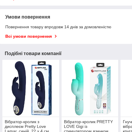
Умови повернення
Повернення товару впродовж 14 днів за домовленістю
Всі умови повернення
Подібні товари компанії
Вібратор-кролик з
Вібратор-кролик PRETTY
Гнуч
дисплеєм Pretty Love
LOVE Gigi із
вібр
Lamar, синій, 22 х 4 см
стимулятором язичком,
круг