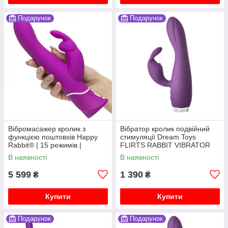
Подарунок
Подарунок
Вібромасажер кролик з
Вібратор кролик подвійний
функцією поштовхів Happy
стимуляції Dream Toys
Rabbit® | 15 режимів |
FLIRTS RABBIT VIBRATOR
Водонепроникний
PURPLE
В наявності
В наявності
5 599
1 390
₴
₴
Купити
Купити
Подарунок
Подарунок