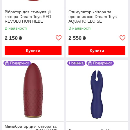
Вібратор для стимуляції
Стимулятор клітора та
клітора Dream Toys RED
ероганих зон Dream Toys
REVOLUTION HEBE
AQUATIC ELOISE
В наявності
В наявності
2 150
2 550
₴
₴
Купити
Купити
Подарунок
Новинка
Подарунок
Мінівібратор для клітора та