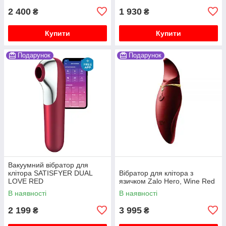
2 400
1 930
₴
₴
Купити
Купити
Подарунок
Подарунок
Вакуумний вібратор для
клітора SATISFYER DUAL
Вібратор для клітора з
LOVE RED
язичком Zalo Hero, Wine Red
В наявності
В наявності
2 199
3 995
₴
₴