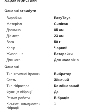
Характеристики
Основні атрибути
Виробник
EasyToys
Матеріал
Силікон
Довжина
85 см
Діаметр
23 см
Вага
50 г
Колір
Чорний
Живлення
Батарейки
Для кого
Для чоловіків
Основні
Тип інтимної іграшки
Вибратор
Стать
Жіночий
Тип вібратора
Комбінований
Функція вібрації
Да
Режим роботи
Вібрація
Кількість швидкостей
1
вібрації