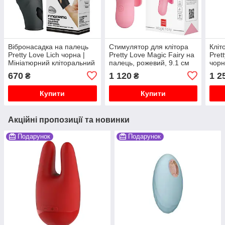
Вібронасадка на палець
Стимулятор для клітора
Кліт
Pretty Love Lich чорна |
Pretty Love Magic Fairy на
Pret
Мініатюрний кліторальний
палець, рожевий, 9.1 см
чор
вібратор на палець для
670
1 120
1 2
₴
₴
пар
Купити
Купити
Акційні пропозиції та новинки
Подарунок
Подарунок