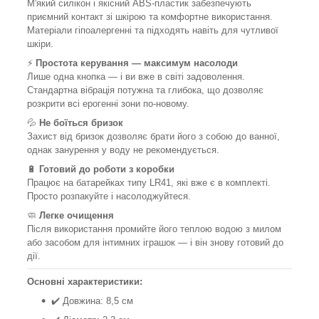
М'який силікон і якісний ABS-пластик забезпечують
приємний контакт зі шкірою та комфортне використання.
Матеріали гіпоалергенні та підходять навіть для чутливої
шкіри.
⚡
Простота керування — максимум насолоди
Лише одна кнопка — і ви вже в світі задоволення.
Стандартна вібрація потужна та глибока, що дозволяє
розкрити всі ерогенні зони по-новому.
💦
Не боїться бризок
Захист від бризок дозволяє брати його з собою до ванної,
однак занурення у воду не рекомендується.
🔋
Готовий до роботи з коробки
Працює на батарейках типу LR41, які вже є в комплекті.
Просто розпакуйте і насолоджуйтеся.
🧼
Легке очищення
Після використання промийте його теплою водою з милом
або засобом для інтимних іграшок — і він знову готовий до
дії.
Основні характеристики:
✔️ Довжина: 8,5 см