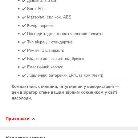
✔️ Діаметр: 2,3 см
✔️ Вага: 50 г
✔️ Матеріал: силікон, ABS
✔️ Колір: чорний
✔️ Підходить для: жінок і чоловіків (unisex)
✔️ Тип вібрації: стандартна
✔️ Режим: 1 швидкість
✔️ Водозахист: захист від бризок
✔️ Еластичний корпус
✔️ Живлення: батарейки LR41 (в комплекті)
Компактний, стильний, інтуїтивний у використанні —
цей вібратор стане вашим вірним союзником у світі
насолоди.
Приховати