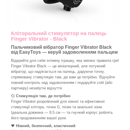
Кліторальний стимулятор на палець
Finger Vibrator - Black
Пальчиковий вібратор Finger Vibrator Black
від EasyToys — керуй задоволенням пальцем
Відкрийте для себе інтимну іграшку, яка змінює правила гри!
Finger Vibrator Black — це мініатюрний, але потужний
вібратор, що надягається на палець, даруючи точну,
спрямовану стимуляцію там, де вам це потрібно. Відчуйте
повний контроль над задоволенням і подаруйте собі (або
партнеру) незабутні відчуття.
💞
Стимуляція там, де потрібно
Finger Vibrator розроблений для ніжної та ефективної
стимуляції клітора, точки G, піхви та анальної зони.
Ідеальна довжина — 8,5 см — та гнучкий корпус роблять
його продовженням вашої руки.
🖤
Ніжний, безпечний, еластичний