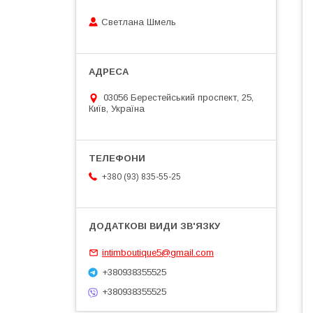
Светлана Шмель
03056 Берестейський проспект, 25,
Київ, Україна
+380 (93) 835-55-25
intimboutique5@gmail.com
+380938355525
+380938355525