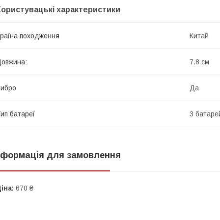
Користувацькі характеристики
раїна походження
Китай
овжина:
7.8 см
Вибро
Да
ип батареї
3 батаре
нформація для замовлення
іна:
670 ₴