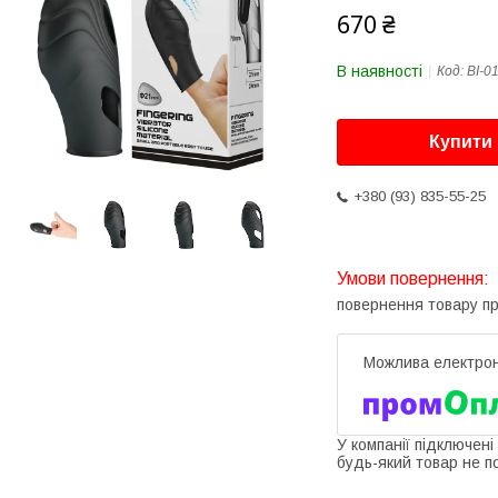
670 ₴
В наявності
Код:
BI-0
Купити
+380 (93) 835-55-25
повернення товару п
У компанії підключені
будь-який товар не п