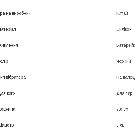
раїна виробник
Китай
атеріал
Силікон
Живлення
Батарей
олір
Чорний
ип вібратора
На палец
ля кого
Для пар
Довжина
7.8 см
іаметр
3 см