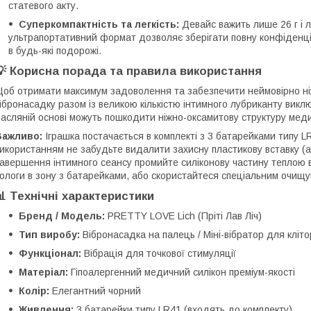
статевого акту.
Суперкомпактність та легкість:
Девайс важить лише 26 г і л
ультрапортативний формат дозволяє зберігати повну конфіденцій
в будь-які подорожі.
💡 Корисна порада та правила використання
об отримати максимум задоволення та забезпечити неймовірно ніж
ібронасадку разом із великою кількістю інтимного лубриканту виклю
асляній основі можуть пошкодити ніжно-оксамитову структуру меди
Важливо:
Іграшка постачається в комплекті з 3 батарейками типу L
икористанням не забудьте видалити захисну пластикову вставку (ак
авершення інтимного сеансу промийте силіконову частину теплою 
ологи в зону з батарейками, або скористайтеся спеціальним очищув
📊 Технічні характеристики
Бренд / Модель:
PRETTY LOVE Lich (Пріті Лав Ліч)
Тип виробу:
Вібронасадка на палець / Міні-вібратор для кліт
Функціонал:
Вібрація для точкової стимуляції
Матеріал:
Гіпоалергенний медичний силікон преміум-якості
Колір:
Елегантний чорний
Живлення:
3 батарейки типу LR41 (входять до комплекту)