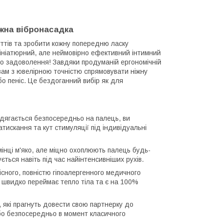
ужна вібронасадка
ттів та зробити кожну попередню ласку
ніатюрний, але неймовірно ефективний інтимний
го задоволення! Завдяки продуманій ергономічній
 вам з ювелірною точністю спрямовувати ніжну
або пеніс. Це бездоганний вибір як для
одягається безпосередньо на палець, ви
искання та кут стимуляції під індивідуальні
емінці м'яко, але міцно охоплюють палець будь-
ється навіть під час найінтенсивніших рухів.
сного, повністю гіпоалергенного медичного
, швидко переймає тепло тіла та є на 100%
 які прагнуть довести свою партнерку до
або безпосередньо в момент класичного