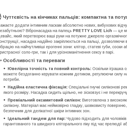
☝️ Чуттєвість на кінчиках пальців: компактна та пот
ажаєте додати інтимним ласкам абсолютно нових, вибухових відчу
езабутньою? Вібронасадка на палець
PRETTY LOVE Lich
— це мі
евайс, який перетворює ваші руки на потужне джерело оргазмічно
онструкції, насадка надійно закріплюється на пальці, дозволяючи
ібрацію на найчутливіші ерогенні зони: клітор, статеві губи, соски 
ристрасної соло-гри, так і для урізноманітнення сексу в парі.
✨ Особливості та переваги
Ювелірна точність та повний контроль:
Оскільки іграшка 
можете бездоганно керувати кожним дотиком, регулюючи силу нат
потреби.
Надійна еластична фіксація:
Спеціальні гнучкі силіконові р
якого розміру. Насадка сидить щільно, не зісковзує і не перекручу
Преміальний оксамитовий силікон:
Виготовлена з високоякі
силікону. Матеріал має неймовірно гладку, шовковисту поверхню
безпечним для делікатної шкіри інтимних зон.
Ідеальний тандем для пар:
Чудово підходить для чоловіків,
гарантованого та швидкого кліторального піку під час прелюдії 