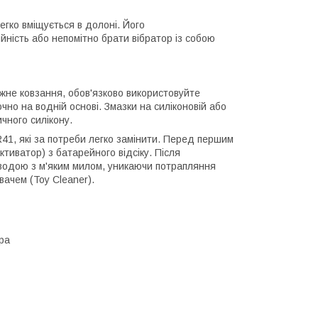
егко вміщується в долоні. Його
ність або непомітно брати вібратор із собою
не ковзання, обов'язково використовуйте
чно на водній основі. Змазки на силіконовій або
чного силікону.
R41, які за потреби легко замінити. Перед першим
тиватор) з батарейного відсіку. Після
водою з м'яким милом, уникаючи потрапляння
ачем (Toy Cleaner).
ора