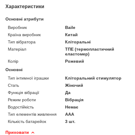
Характеристики
Основні атрибути
Виробник
Baile
Країна виробник
Китай
Тип вібратора
Кліторальні
Матеріал
ТПЕ (термопластичний
еластомер)
Колір
Рожевий
Основні
Тип інтимної іграшки
Кліторальний стимулятор
Стать
Жіночий
Функція вібрації
Да
Режим роботи
Вібрація
Водостійкість
Немає
Тип елементів живлення
AAA
Кількість батарейок
3 шт.
Приховати