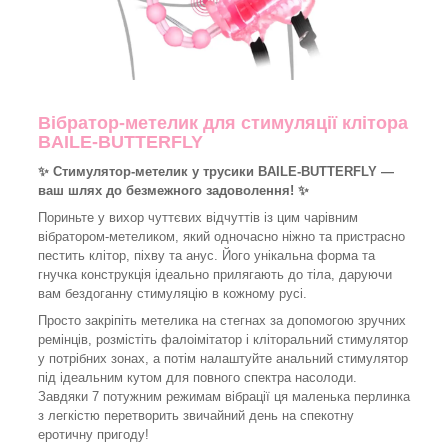
Вібратор-метелик для стимуляції клітора
BAILE-BUTTERFLY
✨ Стимулятор-метелик у трусики BAILE-BUTTERFLY —
ваш шлях до безмежного задоволення! ✨
Пориньте у вихор чуттєвих відчуттів із цим чарівним
вібратором-метеликом, який одночасно ніжно та пристрасно
пестить клітор, піхву та анус. Його унікальна форма та
гнучка конструкція ідеально прилягають до тіла, даруючи
вам бездоганну стимуляцію в кожному русі.
Просто закріпіть метелика на стегнах за допомогою зручних
ремінців, розмістіть фалоімітатор і кліторальний стимулятор
у потрібних зонах, а потім налаштуйте анальний стимулятор
під ідеальним кутом для повного спектра насолоди.
Завдяки 7 потужним режимам вібрації ця маленька перлинка
з легкістю перетворить звичайний день на спекотну
еротичну пригоду!