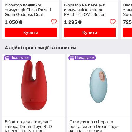
Вібратор подвійної
Вібратор на палець із
Наса
стимуляції Chisa Raised
стимуляцією клітора
стим
Grain Goddess Dual
PRETTY LOVE Super
Swee
Orgasm для точки G та
Finger ATHENA 7 режимів,
1 050
1 295
725
₴
₴
клітора, рожевий
фіолетовий
Купити
Купити
Акційні пропозиції та новинки
Подарунок
Подарунок
Вібратор для стимуляції
Стимулятор клітора та
клітора Dream Toys RED
ероганих зон Dream Toys
REVOLUTION HEBE
AQUATIC ELOISE