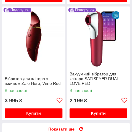
Подарунок
Подарунок
Вакуумний вібратор для
Вібратор для клітора з
клітора SATISFYER DUAL
язичком Zalo Hero, Wine Red
LOVE RED
В наявності
В наявності
3 995
2 199
₴
₴
Купити
Купити
Показати ще