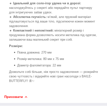
🔸
Ідеальний для соло-ігор удома чи в дорозі:
насолоджуйтесь у секреті або передайте пульт партнеру
для інтригуючих забав удвох.
🔸
Абсолютна гнучкість:
м’який, але пружний матеріал
підлаштовується під ваше тіло, підсилюючи кожен момент
задоволення.
🔸
Компактний і непомітний:
мініатюрний розмір і
продумана форма дозволяють носити метелика під одягом,
залишаючи ваш маленький секрет при собі.
Розміри:
Повна довжина: 270 мм
Розмір метелика: 80 мм x 75 мм
Діаметр фалоімітатора: 22 мм
Дозвольте собі більше, ніж просто задоволення — розкрийте
свою чуттєвість і відкрийте нові грані насолоди з BAILE-
BUTTERFLY! 🦋✨
Приховати