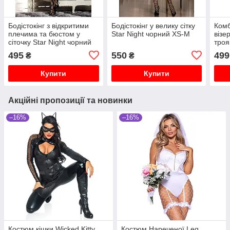
Бодістокінг з відкритими
Бодістокінг у велику сітку
Комб
плечима та бюстом у
Star Night чорний XS-M
візе
сіточку Star Night чорний
троя
XS-M
дост
495
550
499
₴
₴
чор
Купити
Купити
Акційні пропозиції та новинки
–16%
–16%
Костюм кішки Wicked Kitty
Костюм Нареченої Leg