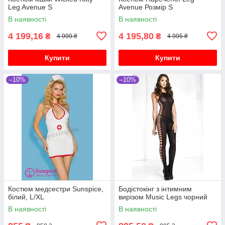
Leg Avenue S
Avenue Розмір S
В наявності
В наявності
4 199,16
4 195,80
₴
₴
4 999 ₴
4 995 ₴
Купити
Купити
–10%
–10%
Костюм медсестри Sunspice,
Бодістокінг з інтимним
білий, L/XL
вирізом Music Legs чорний
В наявності
В наявності