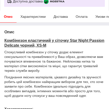
Доступна доставка
Опис
Характеристики
Доставка
Оплата
Умови п
Опис
Комбінезон еластичний у сіточку Star Night Passion
Delicate чорний, XS-M
Спокусливий комбінезон у сіточку додає елемент
сексуальності та привабливості у Ваш образ, дозволяючи вам
почуватися впевненою та бажаною. Нейлонова нитка та
матеріал сітки високоякісні та міцні, що гарантує тривалий
термін служби виробу.
Поєднання якісних матеріалів, цікавого дизайну та зручності
робить цей комбінезон найкращим вибором для тих, хто хоче
заявити про себе. Комбінезон ідеально підходить для
особливих випадків, інтимних моментів або просто для того,
щоб додати ноту спокуси у ваш повсякденний одяг.
Характеристики: