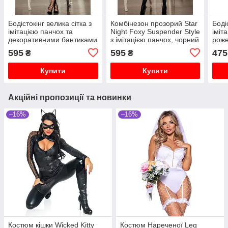
Бодістокінг велика сітка з
Комбінезон прозорий Star
Боді
імітацією панчох та
Night Foxy Suspender Style
іміт
декоративними бантиками
з імітацією панчох, чорний
рож
Star Night, чорний, XS-M
595
595
475
₴
₴
Купити
Купити
Акційні пропозиції та новинки
–16%
–16%
Костюм кішки Wicked Kitty
Костюм Нареченої Leg