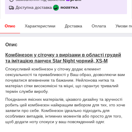
Доступна доставка
Опис
Характеристики
Доставка
Оплата
Умови п
Опис
Комбінезон у сіточку з вирізами в області грудей
та імітацією панчох Star Night чорний, XS-M
Спокусливий комбінезон у сіточку додає елемент
сексуальності та привабливості у Ваш образ, дозволяючи вам
почуватися впевненим та бажаним. Нейлонова нитка та
матеріал сітки високоякісні та міцні, що гарантує тривалий
термін служби виробу.
Поєднання якісних матеріалів, цікавого дизайну та зручності
робить цей комбінезон найкращим вибором для тих, хто хоче
заявити про себе. Комбінезон ідеально підходить для
особливих випадків, інтимних моментів або просто для того,
щоб додати ноту спокуси у ваш повсякденний одяг.