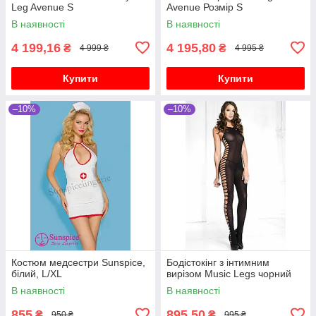
Leg Avenue S
Avenue Розмір S
В наявності
В наявності
4 199,16
4 195,80
₴
₴
4 999 ₴
4 995 ₴
Купити
Купити
–10%
–10%
Костюм медсестри Sunspice,
Бодістокінг з інтимним
білий, L/XL
вирізом Music Legs чорний
В наявності
В наявності
855
895,50
₴
₴
950 ₴
995 ₴