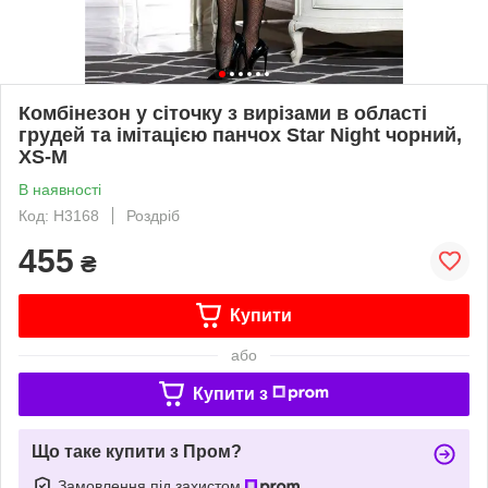
Комбінезон у сіточку з вирізами в області
грудей та імітацією панчох Star Night чорний,
XS-M
В наявності
Код: H3168
Роздріб
455
₴
Купити
або
Купити з
Що таке купити з Пром?
Замовлення під захистом