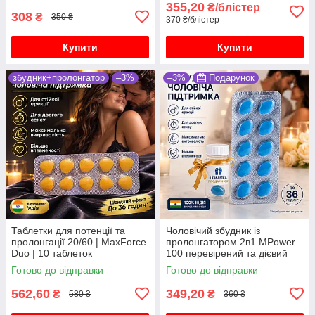
355,20
₴/блістер
308
₴
350 ₴
370 ₴/блістер
Купити
Купити
збудник+пролонгатор
–3%
–3%
Подарунок
Таблетки для потенції та
Чоловічий збудник із
пролонгації 20/60 | MaxForce
пролонгатором 2в1 MPower
Duo | 10 таблеток
100 перевірений та дієвий
препарат 10 таблеток
Готово до відправки
Готово до відправки
562,60
349,20
₴
₴
580 ₴
360 ₴