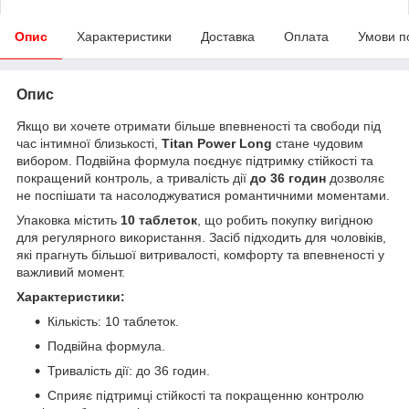
Опис
Характеристики
Доставка
Оплата
Умови п
Опис
Якщо ви хочете отримати більше впевненості та свободи під
час інтимної близькості,
Titan Power Long
стане чудовим
вибором. Подвійна формула поєднує підтримку стійкості та
покращений контроль, а тривалість дії
до 36 годин
дозволяє
не поспішати та насолоджуватися романтичними моментами.
Упаковка містить
10 таблеток
, що робить покупку вигідною
для регулярного використання. Засіб підходить для чоловіків,
які прагнуть більшої витривалості, комфорту та впевненості у
важливий момент.
Характеристики:
Кількість: 10 таблеток.
Подвійна формула.
Тривалість дії: до 36 годин.
Сприяє підтримці стійкості та покращенню контролю