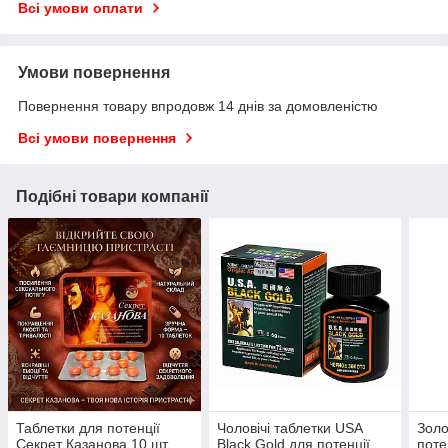
Всі умови оплати
Умови повернення
Повернення товару впродовж 14 днів за домовленістю
Всі умови повернення
Подібні товари компанії
Таблетки для потенції
Чоловічі таблетки USA
Золо
Секрет Казанова 10 шт
Black Gold для потенції,
поте