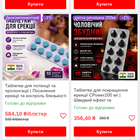
Купити
Купити
Двокомпонентний
–1%
діюча речовина 200мг
–1%
Таблетки для потенції та
Таблетки для покращення
пролонгації | Посилення
ерекції CPower200 мг |
ерекції та контроль близькості
Швидкий ефект та
10 таблеток
Готово до відправки
впевненість у собі
Готово до відправки
584,10
₴/блістер
356,40
₴
360 ₴
590 ₴/блістер
Купити
Купити