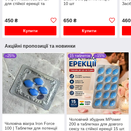
для стійкої ерекції та
10 шт
Засі
тривалої дії (Оригінал)
та ч
450
650
460
₴
₴
Купити
Купити
Акційні пропозиції та новинки
–25%
15 таблеток
–15%
Чоловічий збудник MPower
Чоловіча віагра Iron Force
200 в таблетках для довгого
100 | Таблетки для потенції
сексу та стійкої ерекції 15 шт.