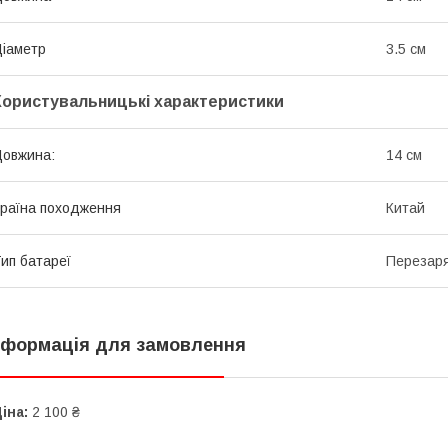
іаметр
3.5 см
Користувальницькі характеристики
овжина:
14 см
раїна походження
Китай
ип батареї
Перезар
нформація для замовлення
іна:
2 100 ₴