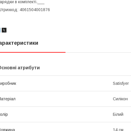
арядки в комплекті.___
трихкод: 4061504001876
арактеристики
Основні атрибути
иробник
Satisfyer
атеріал
Силікон
олір
Білий
Довжина
14 см