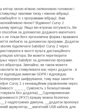
аш клітор своєю м'якою силіконовою головкою і
тимуляції хвилями тиску і ніжною вібрації.
омбінуйте їх з програмами вібрації. Вам
заспокійливою піною? Відмінно! Curvy 2
кому пригоді. Якщо він втрачає потужність, Ви
им способом за допомогою доданого магнітного
є не тільки його ергономічна форма і вражаючі
заняття любов'ю за допомогою програми. Додаток
зволяє підключати Satisfyer Curvy 2 через
ристовувати в якості пульта дистанційного
муляцією клітора. Ви можете перетворити
едньо через Satisfyer за допомогою програми.
ого вібратора. Звичайно, ви також можете
озволити їм стимулювати вас через додаток - в
ect відповідає вимогам GDPR і відповідає
 безперервне шифрування, тому ваші заняття
fyer Curvy 2 з інноваційним управлінням через
ивості: _ _ _ _ Сумісність з безкоштовним
ристовувати без додатка).__Одновременная
роникності (IPX7) іграшку можна безпечно
он.__2 надпотужних двигуна. __додаток пропонує
онний акумулятор.__магнітний USB-кабель для