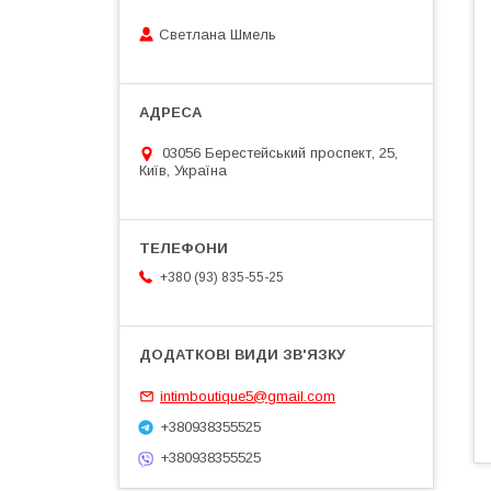
Светлана Шмель
03056 Берестейський проспект, 25,
Київ, Україна
+380 (93) 835-55-25
intimboutique5@gmail.com
+380938355525
+380938355525