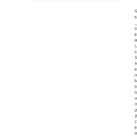
S
к
_
п
в
м
U
х
S
І
к
н
М
п
п
н
л
д
д
с
в
н