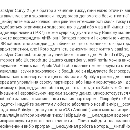
atisfyer Curvy 2-це вібратор з хвилями тиску, який ніжно оточить в
атапультує вас в захоплюючі подорож за допомогою безконтактної с
_вибирайте між захоплюючими рівнями інтенсивності хвиль тиску і к
одобається отримувати задоволення в душі або у ванній кімнаті з 
одонепроникний (IPX7) і може супроводжувати вас у Вашому малень
ожете перезарядити літій-іонні батареї простим і екологічно чист
SB-кабелю для зарядки.__особливістю цього маленького вібратора 
арактеристики, але і його здатність вдихнути нове життя у ваші 
atisfyer Connect, який доступний безкоштовно для Android і iOS, до
нтернет або Bluetooth до Вашого смартфону, який потім можна вико
ерування. Навіть ваш Apple Watch або планшет може керувати сти
авколишні звуки в захоплюючі вібрації, які ви відчуваєте безпосер
ожна навіть конвертувати цілі плейлисти з Spotify в ритми для ваш
ередати управління своєму партнерові або іншим користувачам і д
рямому ефірі, віддалено або в відеочаті.__додаток Satisfyer Conn
імецьким і європейським нормам захисту даних. Використовується
юбов'ю залишаються між вами і вашим партнером._Попробуйте Satis
одаток і надайте заняттям любов'ю абсолютно новий вимір!__особл
одатком Satisfyer-доступно для iOS і Android (також можна вико
тимуляція клітора хвилями тиску і вібраціями.__Благодаря водонеп
икористовувати у воді і легко чистити.__Приятный для тіла силік
ескінченний вибір програм.__Бесшумная робота мотора.__Литий-і