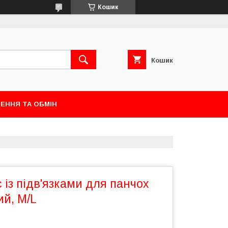
Кошик
Кошик
ЕННЯ ТА ОБМІН
 із підв'язками для панчох
й, M/L