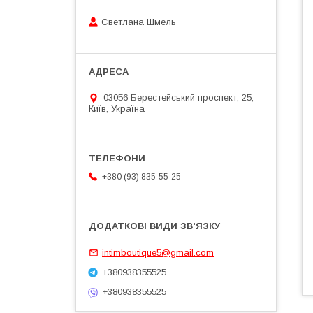
Светлана Шмель
03056 Берестейський проспект, 25,
Київ, Україна
+380 (93) 835-55-25
intimboutique5@gmail.com
+380938355525
+380938355525