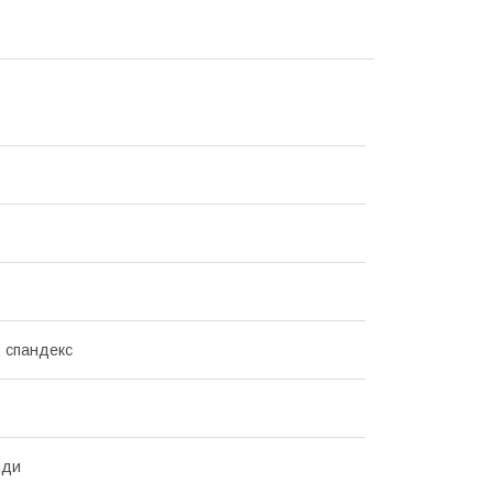
; спандекс
нди