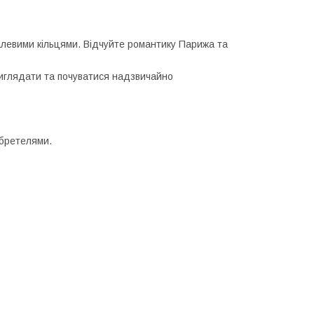
еталевими кільцями. Відчуйте романтику Парижа та
 виглядати та почуватися надзвичайно
 бретелями.