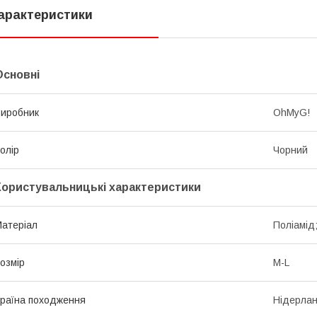
арактеристики
Основні
иробник
OhMyG!
олір
Чорний
Користувальницькі характеристики
атеріал
Поліамід
озмір
M-L
раїна походження
Нідерла