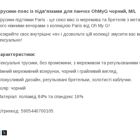
русики-пояс із підв'язками для панчох OhMyG чорний, M/L
русики-підтяжки Paris - це сексі мікс із мережива та бретелів з м
ого ніжними вечорами з колекцією Paris від Oh My G!
озкрийте своє внутрішнє «я» і дозвольте цій колекції змусити вас
ексуально!
Характеристики:
ексуальні трусики, без промежини, з мереживом та регульованими
іжний мереживний візерунок, чорний і грайливий вигляд.
покусливий дизайн, регульовані бретельки, золотисті каблучки.
олір: чорний
атеріал: поліамід 84% та спандекс 16%
трихкод: 5905440700105