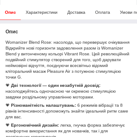
Опис
Характеристики
Доставка
Оплата
Умови п
Опис
Womanizer Blend Rose: насолода, що перевершує очікування
Відкрийте нові горизонти задоволення разом із Womanizer
Blend у витонченому кольорі Vibrant Rose. Цей революційний
подвійний стимулятор створений для того, щоб дарувати
неймовірні відчуття, поєднуючи всесвітньо відомий
кліторальний масаж Pleasure Air з потужною стимуляцією
точки G.
💗
Дві технології — один незабутній досвід:
насолоджуйтесь одночасною чи окремою стимуляцією
завдяки роздільному управлінню моторами.
💗
Різноманітність налаштувань:
6 режимів вібрації та 8
рівнів інтенсивності допоможуть знайти ідеальний ритм саме
для вас.
💗
Ергономічний дизайн:
легка, гнучка форма забезпечує
комфортне використання як для новачків, так і для
досвідчених користувачів.