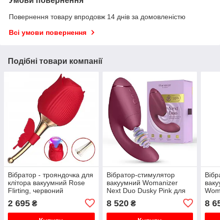
Умови повернення
Повернення товару впродовж 14 днів за домовленістю
Всі умови повернення
Подібні товари компанії
Вібратор - трояндочка для
Вібратор-стимулятор
Вібр
клітора вакуумний Rose
вакуумний Womanizer
ваку
Flirting, червоний
Next Duo Dusky Pink для
Woma
точки G, рожевий
2 695
8 520
8 6
₴
₴