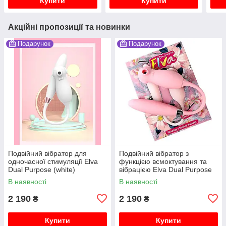
Купити
Купити
Акційні пропозиції та новинки
Подарунок
Подарунок
Подвійний вібратор для
Подвійний вібратор з
одночасної стимуляції Elva
функцією всмоктування та
Dual Purpose (white)
вібрацією Elva Dual Purpose
В наявності
В наявності
2 190
2 190
₴
₴
Купити
Купити