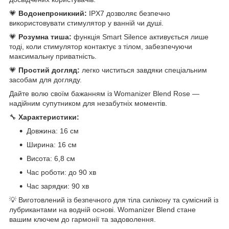
💗
Водонепроникний:
IPX7 дозволяє безпечно
використовувати стимулятор у ванній чи душі.
💗
Розумна тиша:
функція Smart Silence активується лише
тоді, коли стимулятор контактує з тілом, забезпечуючи
максимальну приватність.
💗
Простий догляд:
легко чиститься завдяки спеціальним
засобам для догляду.
Дайте волю своїм бажанням із Womanizer Blend Rose —
надійним супутником для незабутніх моментів.
🔧
Характеристики:
Довжина: 16 см
Ширина: 16 см
Висота: 6,8 см
Час роботи: до 90 хв
Час зарядки: 90 хв
💡 Виготовлений із безпечного для тіла силікону та сумісний із
лубрикантами на водній основі. Womanizer Blend стане
вашим ключем до гармонії та задоволення.