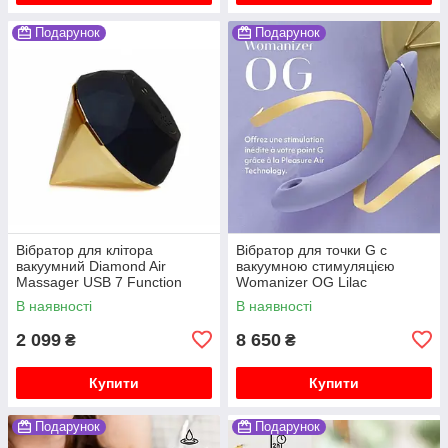
Подарунок
Подарунок
Вібратор для клітора
Вібратор для точки G c
вакуумний Diamond Air
вакуумною стимуляцією
Massager USB 7 Function
Womanizer OG Lilac
В наявності
В наявності
2 099
8 650
₴
₴
Купити
Купити
Подарунок
Подарунок