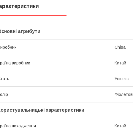
арактеристики
Основні атрибути
иробник
Chisa
раїна виробник
Китай
тать
Унісекс
олір
Фіолетов
Користувальницькі характеристики
раїна походження
Китай