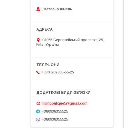
Светлана Шмель
03056 Берестейський проспект, 25,
Київ, Україна
+380 (93) 835-55-25
intimboutique5@gmail.com
+380938355525
+380938355525