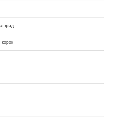
лхлорид
 корок