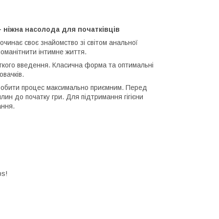
– ніжна насолода для початківців
очинає своє знайомство зі світом анальної
номанітнити інтимне життя.
егкого введення. Класична форма та оптимальні
вачків.
зробити процес максимально приємним. Перед
ин до початку гри. Для підтримання гігієни
ання.
ps!