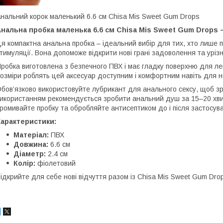
нальний корок маленький 6.6 см Chisa Mis Sweet Gum Drops
нальна пробка маленька 6.6 см Chisa Mis Sweet Gum Drops 
я компактна анальна пробка – ідеальний вибір для тих, хто лише п
тимуляції. Вона допоможе відкрити нові грані задоволення та уріз
робка виготовлена з безпечного ПВХ і має гладку поверхню для л
озміри роблять цей аксесуар доступним і комфортним навіть для но
бов’язково використовуйте лубрикант для анального сексу, щоб 
икористанням рекомендується зробити анальний душ за 15–20 хвил
ромивайте пробку та обробляйте антисептиком до і після застосув
Характеристики:
Матеріал:
ПВХ
Довжина:
6.6 см
Діаметр:
2.4 см
Колір:
фіолетовий
ідкрийте для себе нові відчуття разом із Chisa Mis Sweet Gum Dro