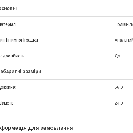
Основні
атеріал
Полівіні
ип інтимної іграшки
Анальний
одостійкість
Да
Габаритні розміри
овжина:
66.0
іаметр
24.0
нформація для замовлення