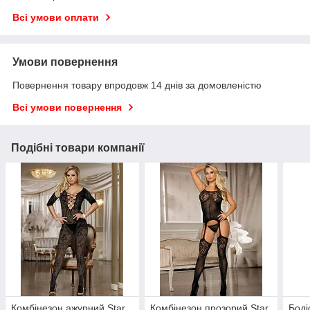
Всі умови оплати
Умови повернення
Повернення товару впродовж 14 днів за домовленістю
Всі умови повернення
Подібні товари компанії
Комбінезон ажурний Star
Комбінезон прозорий Star
Боді