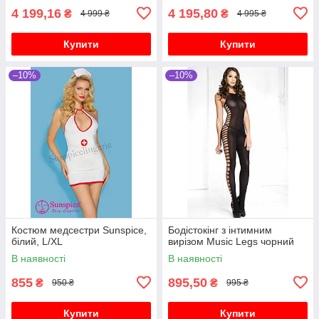
4 199,16
4 195,80
₴
₴
4 999 ₴
4 995 ₴
Купити
Купити
–10%
–10%
Костюм медсестри Sunspice,
Бодістокінг з інтимним
білий, L/XL
вирізом Music Legs чорний
В наявності
В наявності
855
895,50
₴
₴
950 ₴
995 ₴
Купити
Купити