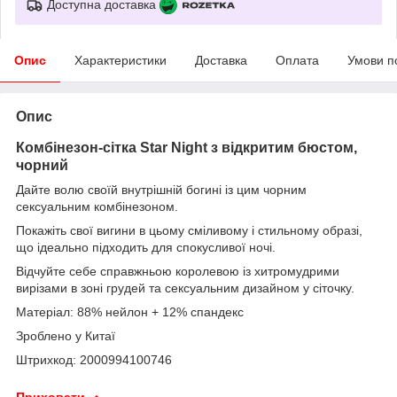
Доступна доставка
Опис
Характеристики
Доставка
Оплата
Умови п
Опис
Комбінезон-сітка Star Night з відкритим бюстом,
чорний
Дайте волю своїй внутрішній богині із цим чорним
сексуальним комбінезоном.
Покажіть свої вигини в цьому сміливому і стильному образі,
що ідеально підходить для спокусливої ночі.
Відчуйте себе справжньою королевою із хитромудрими
вирізами в зоні грудей та сексуальним дизайном у сіточку.
Матеріал: 88% нейлон + 12% спандекс
Зроблено у Китаї
Штрихкод: 2000994100746
Приховати