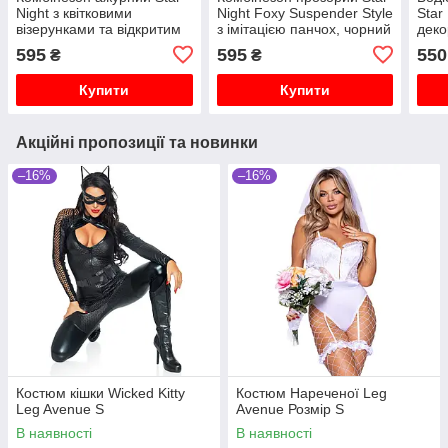
Night з квітковими
Night Foxy Suspender Style
Star 
візерунками та відкритим
з імітацією панчох, чорний
деко
доступом, чорний
та в
595
595
550
₴
₴
біли
Купити
Купити
Акційні пропозиції та новинки
–16%
–16%
Костюм кішки Wicked Kitty
Костюм Нареченої Leg
Leg Avenue S
Avenue Розмір S
В наявності
В наявності