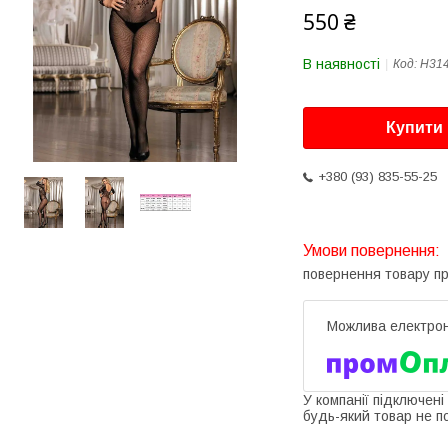
550 ₴
В наявності
Код:
H314
Купити
+380 (93) 835-55-25
повернення товару п
У компанії підключені
будь-який товар не п