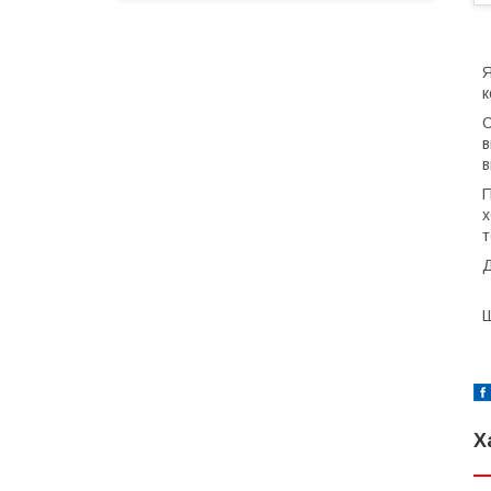
Я
к
С
в
в
П
х
т
Д
Ш
Х