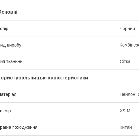
Основні
олір
Чорний
ид виробу
Комбінез
ип тканини
Сітка
Користувальницькі характеристики
атеріал
Нейлон; 
озмір
XS-M
раїна походження
Китай