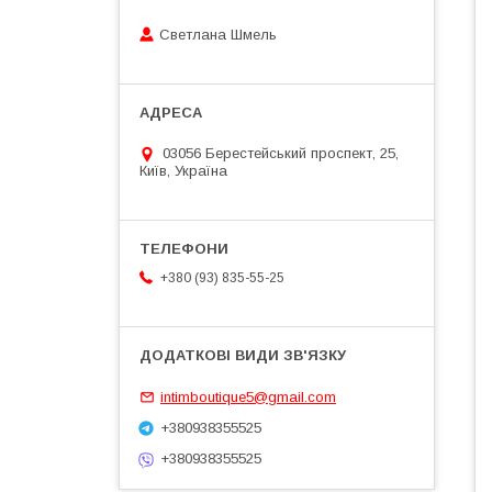
Светлана Шмель
03056 Берестейський проспект, 25,
Київ, Україна
+380 (93) 835-55-25
intimboutique5@gmail.com
+380938355525
+380938355525