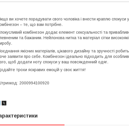
кщо ви хочете порадувати свого чоловіка і внести краплю спокуси у
омбінезон – те, що вам потрібне.
покусливий комбінезон додає елемент сексуальності та приваблив
певненим та бажаним. Нейлонова нитка та матеріал сітки високоякі
иробу.
оєднання якісних матеріалів, цікавого дизайну та зручності роби
оче заявити про себе. Комбінезон ідеально підходить для особлив
ого, щоб додати ноту спокуси у ваш повсякденний одяг.
одайте трохи яскравих емоцій у своє життя!
трихкод: 2000994100920
арактеристики